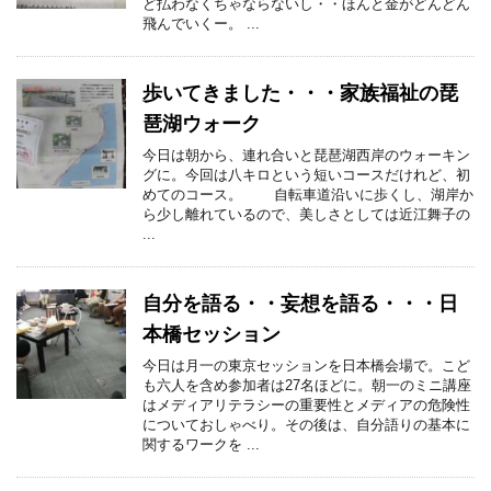
ど払わなくちゃならないし・・ほんと金がどんどん
飛んでいくー。 ...
歩いてきました・・・家族福祉の琵
琶湖ウォーク
今日は朝から、連れ合いと琵琶湖西岸のウォーキン
グに。今回は八キロという短いコースだけれど、初
めてのコース。 自転車道沿いに歩くし、湖岸か
ら少し離れているので、美しさとしては近江舞子の
...
自分を語る・・妄想を語る・・・日
本橋セッション
今日は月一の東京セッションを日本橋会場で。こど
も六人を含め参加者は27名ほどに。朝一のミニ講座
はメディアリテラシーの重要性とメディアの危険性
についておしゃべり。その後は、自分語りの基本に
関するワークを ...