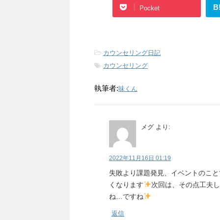
B
Pocket
-
カウンセリング日記
-
カウンセリング
執筆者:
味くん
メグ
より:
2022年11月16日 01:19
失敗より課題発見、イベントのこと
くなります
次回は、その点工夫し
ね…ですね
返信