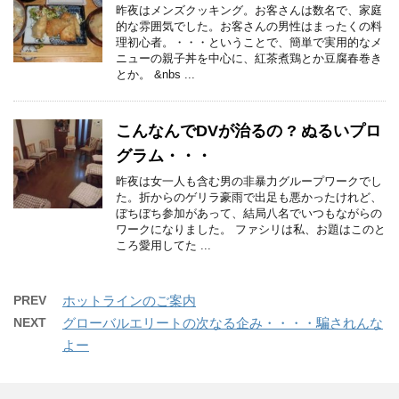
昨夜はメンズクッキング。お客さんは数名で、家庭
的な雰囲気でした。お客さんの男性はまったくの料
理初心者。・・・ということで、簡単で実用的なメ
ニューの親子丼を中心に、紅茶煮鶏とか豆腐春巻き
とか。 &nbs ...
こんなんでDVが治るの ? ぬるいプロ
グラム・・・
昨夜は女一人も含む男の非暴力グループワークでし
た。折からのゲリラ豪雨で出足も悪かったけれど、
ぼちぼち参加があって、結局八名でいつもながらの
ワークになりました。 ファシリは私、お題はこのと
ころ愛用してた ...
PREV
ホットラインのご案内
NEXT
グローバルエリートの次なる企み・・・・騙されんな
よー