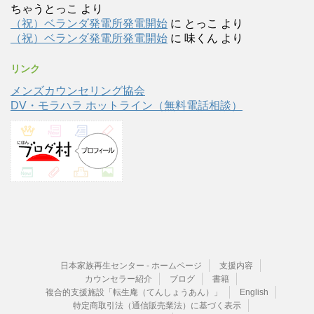
ちゃうとっこ
より
（祝）ベランダ発電所発電開始
に
とっこ
より
（祝）ベランダ発電所発電開始
に
味くん
より
リンク
メンズカウンセリング協会
DV・モラハラ ホットライン（無料電話相談）
日本家族再生センター - ホームページ
支援内容
カウンセラー紹介
ブログ
書籍
複合的支援施設「転生庵（てんしょうあん）」
English
特定商取引法（通信販売業法）に基づく表示