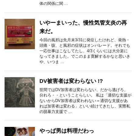
体の関係に関 ...
いやーまいった、慢性気管支炎の再
来だ。
今回の風邪は先月末3/31に発症したけれど、発熱・
頭痛・咳、と風邪の症状はオンパレード。それでも
一応仕事はこなしてたし、4/3くらいには大分楽に
なってきました。でこのまま寛解するかなと思いき
や、いつま ...
DV被害者は変わらない !?
世間ではDV加害者は変わらない、だから逃げろ、
分れろ・・ということらしい。 私は「適切な支援が
ないからDV加害者は変われない＝適切な支援があ
れば加害者は変わる」といい続けてきたし、実際私
の脱暴力支援で ...
やっぱ男は料理だわっ