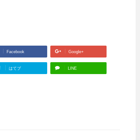
Facebook
Google+
!
はてブ
LINE