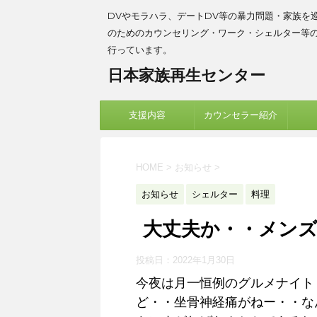
DVやモラハラ、デートDV等の暴力問題・家族を
のためのカウンセリング・ワーク・シェルター等
行っています。
日本家族再生センター
支援内容
カウンセラー紹介
HOME
>
お知らせ
>
お知らせ
シェルター
料理
大丈夫か・・メン
投稿日：
2022年1月30日
今夜は月一恒例のグルメナイト
ど・・坐骨神経痛がねー・・な