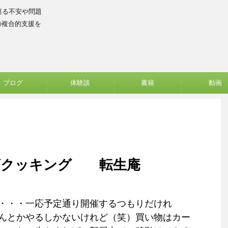
巡る不安や問題
の複合的支援を
ブログ
体験談
書籍
動画
ズクッキング 転生庵
・・・一応予定通り開催するつもりだけれ
んとかやるしかないけれど（笑）買い物はカー