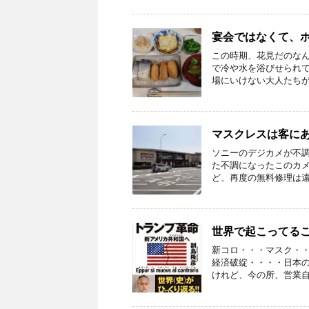
宴会ではなくて、
この時期、花見だのな
で冷や水を浴びせられ
場にいけない大人たちが、
マスクレスは客に
ソニーのデジカメが不
た不調になったこのカ
ど、再度の無料修理は遠慮
世界で起こってる
新コロ・・・マスク・
経済破綻・・・・日本の
けれど、今の所、営業自粛