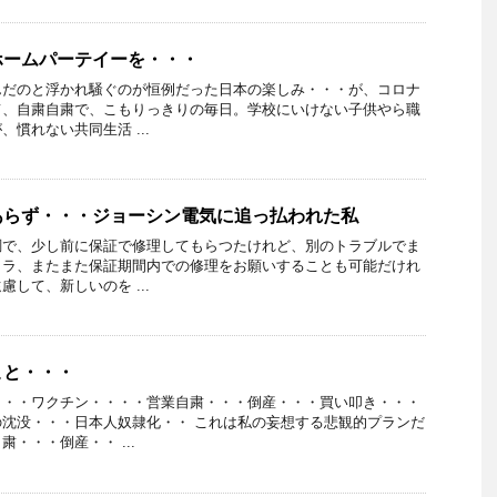
ホームパーテイーを・・・
んだのと浮かれ騒ぐのが恒例だった日本の楽しみ・・・が、コロナ
て、自粛自粛で、こもりっきりの毎日。学校にいけない子供やら職
慣れない共同生活 ...
あらず・・・ジョーシン電気に追っ払われた私
調で、少し前に保証で修理してもらつたけれど、別のトラブルでま
メラ、またまた保証期間内での修理をお願いすることも可能だけれ
して、新しいのを ...
こと・・・
・・・ワクチン・・・・営業自粛・・・倒産・・・買い叩き・・・
沈没・・・日本人奴隷化・・ これは私の妄想する悲観的プランだ
・・・倒産・・ ...