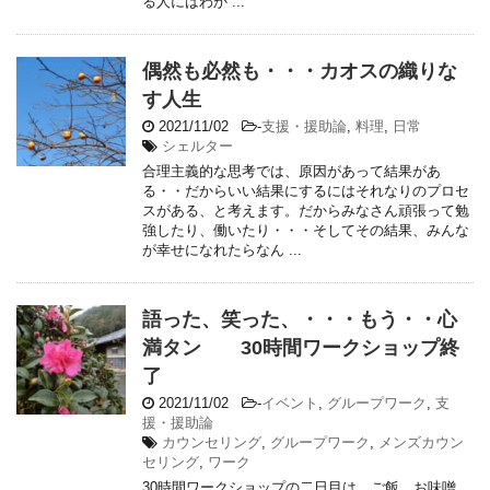
る人にはわか ...
偶然も必然も・・・カオスの織りな
す人生
2021/11/02
-
支援・援助論
,
料理
,
日常
シェルター
合理主義的な思考では、原因があって結果があ
る・・だからいい結果にするにはそれなりのプロセ
スがある、と考えます。だからみなさん頑張って勉
強したり、働いたり・・・そしてその結果、みんな
が幸せになれたらなん ...
語った、笑った、・・・もう・・心
満タン 30時間ワークショップ終
了
2021/11/02
-
イベント
,
グループワーク
,
支
援・援助論
カウンセリング
,
グループワーク
,
メンズカウン
セリング
,
ワーク
30時間ワークショップの二日目は、ご飯、お味噌