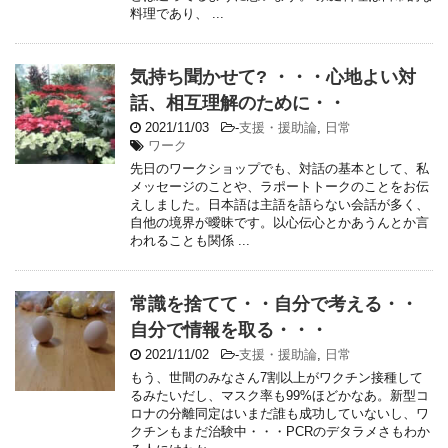
料理であり、 ...
気持ち聞かせて? ・・・心地よい対
話、相互理解のために・・
2021/11/03
-
支援・援助論
,
日常
ワーク
先日のワークショップでも、対話の基本として、私
メッセージのことや、ラポートトークのことをお伝
えしました。日本語は主語を語らない会話が多く、
自他の境界が曖昧です。以心伝心とかあうんとか言
われることも関係 ...
常識を捨てて・・自分で考える・・
自分で情報を取る・・・
2021/11/02
-
支援・援助論
,
日常
もう、世間のみなさん7割以上がワクチン接種して
るみたいだし、マスク率も99%ほどかなあ。新型コ
ロナの分離同定はいまだ誰も成功していないし、ワ
クチンもまだ治験中・・・PCRのデタラメさもわか