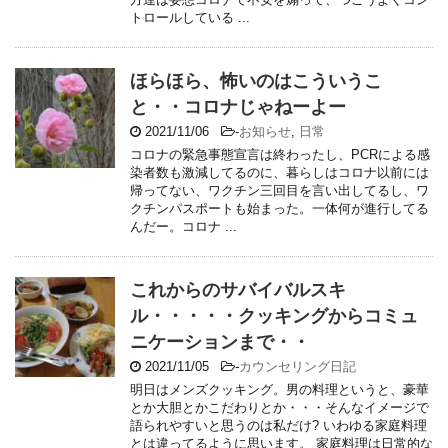
トロールしている ...
ほらほら、怖いのはこういうこ
と・・コロナじゃねーよー
2021/11/06
-
お知らせ
,
日常
コロナの緊急事態宣言は終わったし、PCRによる感
染者数も激減してるのに、暮らしはコロナ以前には
帰ってない、ワクチン三回目を言い出してるし、ワ
クチンパスポートも始まった。一体何が進行してる
んだー。コロナ ...
これからのサバイバルスキ
ル・・・・・クッキングからコミュ
ニケーションまで・・
2021/11/05
-
カウンセリング日記
明日はメンズクッキング。男の料理というと、豪華
とか大胆とかこだわりとか・・・そんなイメージで
語られやすいと思うのは私だけ? いわゆる家庭料理
とは違ってるように思います。 家庭料理は日常的な