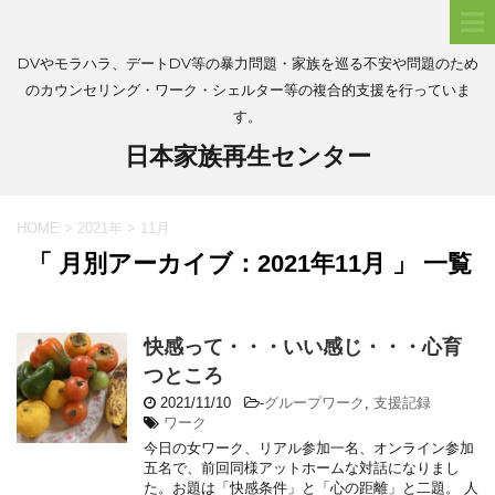
DVやモラハラ、デートDV等の暴力問題・家族を巡る不安や問題のため
のカウンセリング・ワーク・シェルター等の複合的支援を行っていま
す。
日本家族再生センター
HOME
>
2021年
>
11月
「 月別アーカイブ：2021年11月 」 一覧
快感って・・・いい感じ・・・心育
つところ
2021/11/10
-
グループワーク
,
支援記録
ワーク
今日の女ワーク、リアル参加一名、オンライン参加
五名で、前回同様アットホームな対話になりまし
た。お題は「快感条件」と「心の距離」と二題。 人