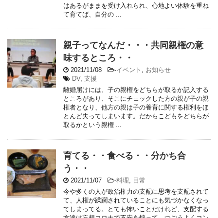
はあるがままを受け入れられ、心地よい体験を重ね
て育てば、自分の ...
親子ってなんだ・・・共同親権の意
味するところ・・
2021/11/08
-
イベント
,
お知らせ
DV
,
支援
離婚届けには、子の親権をどちらが取るか記入する
ところがあり、そこにチェックした方の親が子の親
権者となり、他方の親は子の養育に関する権利をほ
とんど失ってしまいます。だからこどもをどちらが
取るかという親権 ...
育てる・・食べる・・分かち合
う・・
2021/11/07
-
料理
,
日常
今や多くの人が政治権力の支配に思考を支配されて
て、人権が蹂躙されていることにも気づかなくなっ
てしまってる。とても怖いことだけれど、支配する
方達は妄想コロナで不安を煽って、つごうよくコン