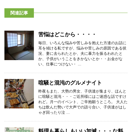
関連記事
苦悩はどこから・・・・
毎日、いろんな悩みや苦しみを抱えた方達のお話に
耳を傾ける私ですが、悩みや苦しみの原因である状
況、妻に去られたとか、夫に暴力を振るわれたと
か、子供がいうことをきかないとか・・お金がな
い、仕事につけない・ ...
喧騒と混沌のグルメナイト
昨夜もまた、大勢の男女、子供達が集まり、ほんと
に喧騒と混沌・・・ご近所様にはご迷惑な話ですけ
れど。月一のイベント、ご辛抱願うところ。 大人た
ちは飲んだ勢いで大声での語り合い、子供達がはし
ゃぎ回ったり泣 ...
料理も暮らしもいい加減・・・な料