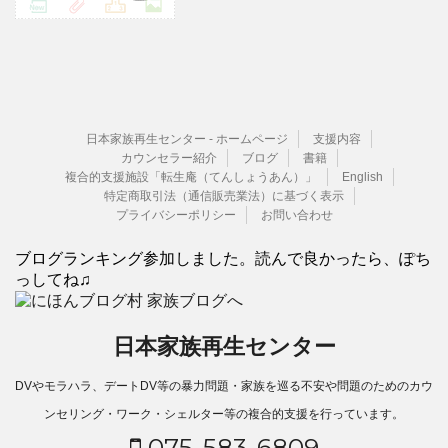
日本家族再生センター - ホームページ
支援内容
カウンセラー紹介
ブログ
書籍
複合的支援施設「転生庵（てんしょうあん）」
English
特定商取引法（通信販売業法）に基づく表示
プライバシーポリシー
お問い合わせ
ブログランキング参加しました。読んで良かったら、ぽち
っしてね♫
日本家族再生センター
DVやモラハラ、デートDV等の暴力問題・家族を巡る不安や問題のためのカウ
ンセリング・ワーク・シェルター等の複合的支援を行っています。
075-583-6809