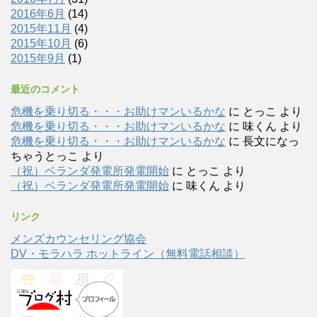
2016年6月
(14)
2015年11月
(4)
2015年10月
(6)
2015年9月
(1)
最近のコメント
危機を乗り切る・・・お助けマンいるかな
に
とっこ
より
危機を乗り切る・・・お助けマンいるかな
に
味くん
より
危機を乗り切る・・・お助けマンいるかな
に
長文になっ
ちゃうとっこ
より
（祝）ベランダ発電所発電開始
に
とっこ
より
（祝）ベランダ発電所発電開始
に
味くん
より
リンク
メンズカウンセリング協会
DV・モラハラ ホットライン（無料電話相談）