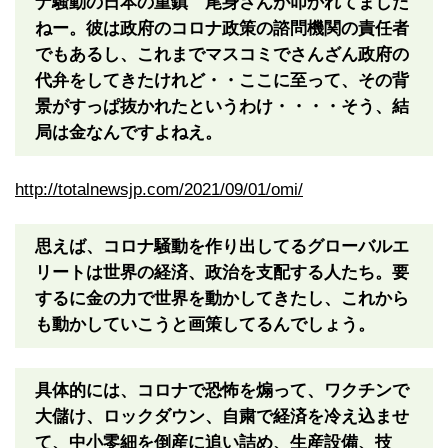
ナ騒動の日本の重鎮 尾身さんが叩かれてました
ねー。彼は政府のコロナ政策の諮問機関の責任者
でもあるし、これまでマスコミでさんざん政府の
代弁をしてきたけれど・・ここに至って、その背
景がすっぱ抜かれたというわけ・・・・そう、結
局は金なんですよねえ。
http://totalnewsjp.com/2021/09/01/omi/
思えば、コロナ騒動を作り出してるグローバルエ
リートは世界の経済、政治を支配する人たち。要
するに金の力で世界を動かしてきたし、これから
も動かしていこうと画策してるんでしょう。
具体的には、コロナで恐怖を煽って、ワクチンで
大儲け、ロックダウン、自粛で経済を冷え込ませ
て、中小零細を倒産に追い詰め、生産設備、技