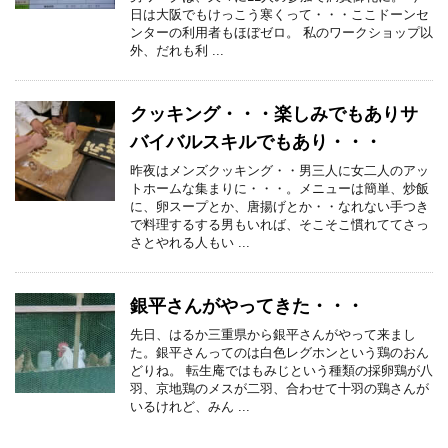
日は大阪でもけっこう寒くって・・・ここドーンセ
ンターの利用者もほぼゼロ。 私のワークショップ以
外、だれも利 ...
クッキング・・・楽しみでもありサ
バイバルスキルでもあり・・・
昨夜はメンズクッキング・・男三人に女二人のアッ
トホームな集まりに・・・。メニューは簡単、炒飯
に、卵スープとか、唐揚げとか・・なれない手つき
で料理するする男もいれば、そこそこ慣れててさっ
さとやれる人もい ...
銀平さんがやってきた・・・
先日、はるか三重県から銀平さんがやって来まし
た。銀平さんってのは白色レグホンという鶏のおん
どりね。 転生庵ではもみじという種類の採卵鶏が八
羽、京地鶏のメスが二羽、合わせて十羽の鶏さんが
いるけれど、みん ...