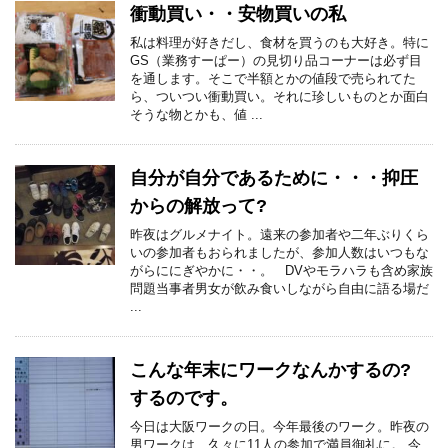
衝動買い・・安物買いの私
私は料理が好きだし、食材を買うのも大好き。特に
GS（業務すーぱー）の見切り品コーナーは必ず目
を通します。そこで半額とかの値段で売られてた
ら、ついつい衝動買い。それに珍しいものとか面白
そうな物とかも、値 ...
自分が自分であるために・・・抑圧
からの解放って?
昨夜はグルメナイト。遠来の参加者や二年ぶりくら
いの参加者もおられましたが、参加人数はいつもな
がらににぎやかに・・。 DVやモラハラも含め家族
問題当事者男女が飲み食いしながら自由に語る場だ
...
こんな年末にワークなんかするの?
するのです。
今日は大阪ワークの日。今年最後のワーク。昨夜の
男ワークは、久々に11人の参加で満員御礼に。 今