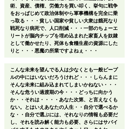
術、資産、債権、労働力を買い叩く、挙句に戦争
をおっぱじめて政治体制やら軍事機構を完全に乗
っ取る・・・貧しい国家や貧しい大衆は餓死なり
戦死なり病死で、人口削減・・・一部のちょーエ
リートが脳内チップを埋め込まれた家畜人を奴隷
として働かせたり、死体も食糧生産の資源にした
りと・・・悪魔の所業ですよねぇ・・・
こんな未来を望んでる人は少なくとも一般ピープ
ルの中にはいないだろうけれど・・・しらんまに
そんな未来に組み込まれてしまいかねない・・・
そんな危うい過渡期の今・・・どっちに向かう
か・・それは・・・・あなた次第、と言えなくも
ない。とはいえあなたの人生・・自分で選べるか
な・・自分で選ぶには、それなりの情報も必要だ
し、それを読み解く能力も必要、さらにはサバイ