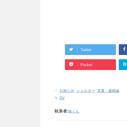
Twitter
B
Pocket
-
お知らせ
,
シェルター
,
支援・援助論
-
DV
執筆者:
味くん