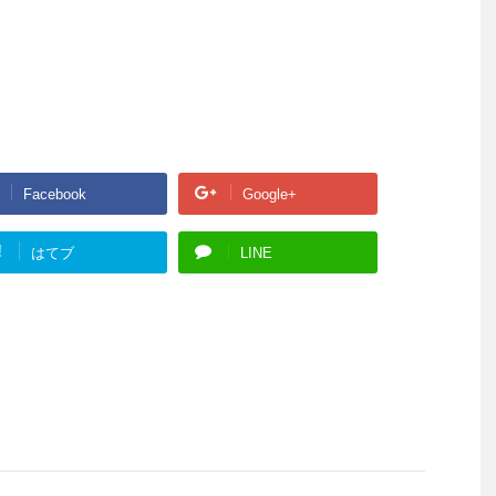
Facebook
Google+
!
はてブ
LINE