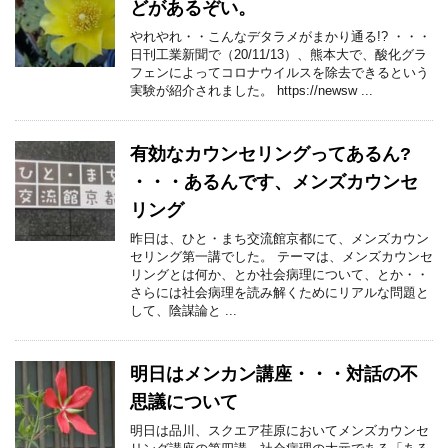
どがあるぞい。
やれやれ・・こんなデタラメがまかり通る!? ・・・
日刊工業新聞で（20/11/13）、熊本大で、酸化グラ
フェンによってコロナウイルスを除去できるという
実験が紹介されました。 https://newsw ...
有効なカウンセリングってあるん?
・・・あるんです、メンズカウンセ
リング
昨日は、ひと・まち交流館京都にて、メンズカウン
セリング第一講でした。 テーマは、メンズカウンセ
リングとは何か、とか社会病理について、とか・・
さらには社会病理を読み解くためにリアルな問題と
して、陰謀論と ...
明日はメンカン講座・・・対話の不
思議について
明日は品川、スクエア荏原においてメンズカウンセ