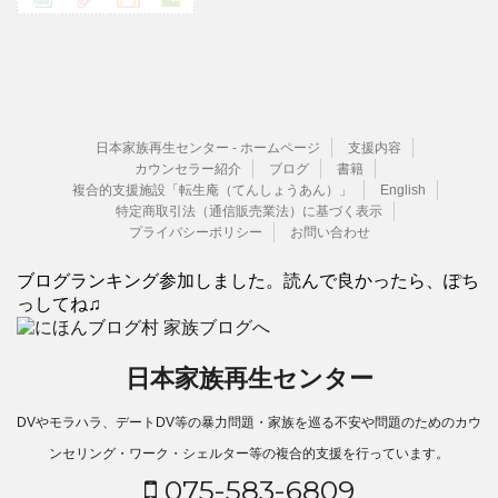
日本家族再生センター - ホームページ
支援内容
カウンセラー紹介
ブログ
書籍
複合的支援施設「転生庵（てんしょうあん）」
English
特定商取引法（通信販売業法）に基づく表示
プライバシーポリシー
お問い合わせ
ブログランキング参加しました。読んで良かったら、ぽち
っしてね♫
日本家族再生センター
DVやモラハラ、デートDV等の暴力問題・家族を巡る不安や問題のためのカウ
ンセリング・ワーク・シェルター等の複合的支援を行っています。
075-583-6809