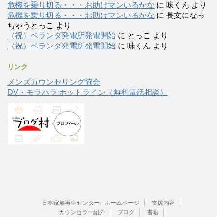
危機を乗り切る・・・お助けマンいるかな
に
味くん
より
危機を乗り切る・・・お助けマンいるかな
に
長文になっ
ちゃうとっこ
より
（祝）ベランダ発電所発電開始
に
とっこ
より
（祝）ベランダ発電所発電開始
に
味くん
より
リンク
メンズカウンセリング協会
DV・モラハラ ホットライン（無料電話相談）
日本家族再生センター - ホームページ
支援内容
カウンセラー紹介
ブログ
書籍