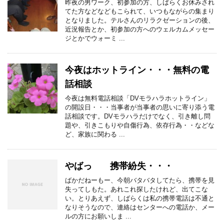
昨夜の男ワーク、初参加の方、しばらくお休みされ
てた方などなどもこられて、いつもながらの集まり
となりました。テルさんのリラクゼーションの後、
近況報告とか、初参加の方へのウェルカムメッセー
ジとかでウォーミ ...
今夜はホットライン・・・無料の電
話相談
今夜は無料電話相談「DVモラハラホットライン」
の開設日・・・当事者が当事者の思いに寄り添う電
話相談です。DVモラハラだけでなく、引き離し問
題や、引きこもりや自傷行為、依存行為・・などな
ど、家族に関わる ...
やばっ 携帯紛失・・・
ばかだねーもー、今朝バタバタしてたら、携帯を見
失ってしもた。あれこれ探したけれど、出てこな
い。とりあえず、しばらくは私の携帯電話は不通と
なりそうなので、連絡はセンターへの電話か、メー
ルの方にお願いしま ...