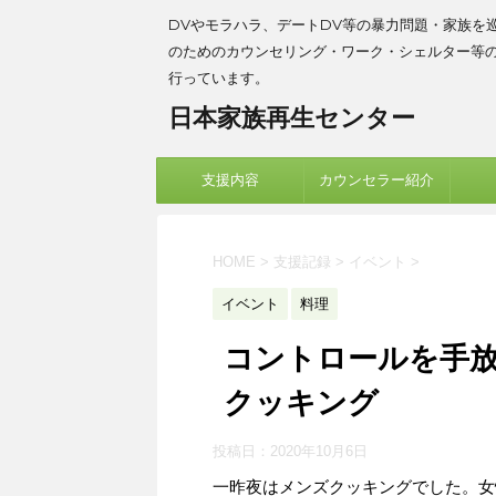
DVやモラハラ、デートDV等の暴力問題・家族を
のためのカウンセリング・ワーク・シェルター等
行っています。
日本家族再生センター
支援内容
カウンセラー紹介
HOME
>
支援記録
>
イベント
>
イベント
料理
コントロールを手
クッキング
投稿日：
2020年10月6日
一昨夜はメンズクッキングでした。女