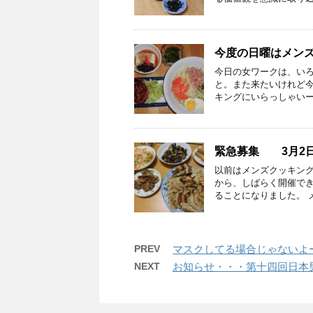
今度の日曜はメン
今日の女ワークは、い
と。また来たいけれど
キングにいらっしゃいー・
緊急募集 3月2日
以前はメンズクッキン
から、しばらく開催で
ることになりました。 メ
PREV
マスクしてる場合じゃないよ
NEXT
お知らせ・・・第十四回日本