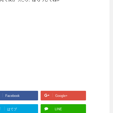
Facebook
Google+
!
はてブ
LINE