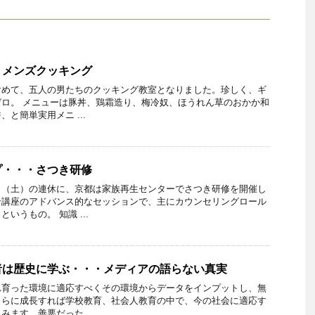
・メンズクッキング
含めて、五人の男たちのクッキング教室となりました。珍しく、ギ
ロ。 メニューは豚丼、鶏霜造り、梅冷奴、ほうれん草のおかか和
と簡単実用メニ ...
プ・・・さつき研修
日（土）の連休に、京都は家族再生センターでさつき研修を開催し
ン講座のアドバンス的なセッションで、主にカウンセリングロール
いうもの。 知識 ...
者は歴史に学ぶ・・・メディアの語らない真実
れ育った環境に適応すべくその環境からデータをインプットし、無
さらに成長すれば学校教育、社会人教育の中で、今の社会に適応す
ます。善悪だった ...