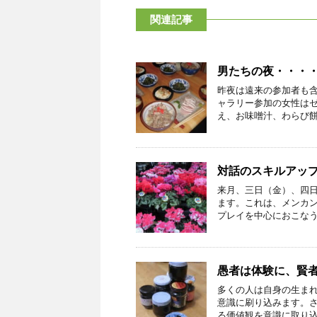
関連記事
男たちの夜・・・
昨夜は遠来の参加者も
ャラリー参加の女性はゼ
え、お味噌汁、わらび餅、
対話のスキルアッ
来月、三日（金）、四
ます。これは、メンカ
プレイを中心におこなうと
愚者は体験に、賢
多くの人は自身の生ま
意識に刷り込みます。
る価値観を意識に取り込み