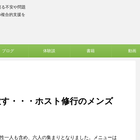
巡る不安や問題
の複合的支援を
ブログ
体験談
書籍
動画
放す・・・ホスト修行のメンズ
性一人も含め、六人の集まりとなりました。メニューは