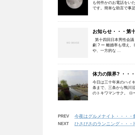
も何件かのお電話をい
です。簡単な助言で事足り
お知らせ・・・第
第十四回日本男性会議 
劇 ? ー 離婚率も増
や、一方的な ...
体力の限界? ・・
今日は三十年来のハイキ
条まで、三条から鴨川
のトキワマンサク。 ロー
PREV
今夜はグルメナイト・・・・
NEXT
ひさびさのランニング・・・