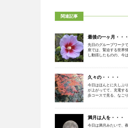
関連記事
最後の一ヶ月・・
先日のグループワーク
座では、緊迫する世界
し動揺したものの、今はな
久々の・・・・
今日はほんとに久しぶ
が上がってて、充電する
歩コースで見る、なごりの
満月は人を・・・
今日は満月みたいで、夜