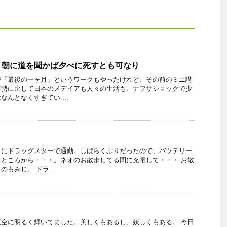
・朝に道を聞かば夕べに死すとも可なり
で「最後の一ヶ月」というワークもやったけれど、その前のミニ講
情勢に比して日本のメデイアも人々の生活も、ナフサショックで少
んとなくすぎてい ...
りにドラッグスターで通勤。しばらくぶりだったので、バツテリー
ところから・・・。ネオのお散歩してる間に充電して・・・ お散
もみじ。 ドラ ...
空に明るく輝いてました。美しくもあるし、妖しくもある。 今日