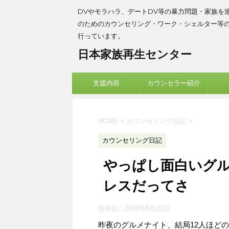
DVやモラハラ、デートDV等の暴力問題・家族を
のためのカウンセリング・ワーク・シェルター等
行っています。
日本家族再生センター
支援内容
カウンセラー紹介
HOME
>
カウンセリング日記
>
カウンセリング日記
やっぱし面白いグ
レスだってさ
投稿日：
2020年8月22日
昨夜のグルメナイト、結局12人ほど