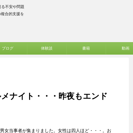
巡る不安や問題
の複合的支援を
ブログ
体験談
書籍
動画
ルメナイト・・・昨夜もエンド
の男女当事者が集まりました。女性は四人ほど・・・。お