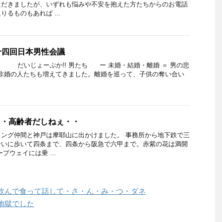
ただきましたが、いずれも悩みや不安を抱えた方たちからのお電話
るものもあれば ...
十四回日本男性会議
だいじょーぶか!! 男たち ー 未婚・結婚・離婚 ＝ 男の悲
え、非婚の人たちも増えてきました。離婚を巡って、子供の奪い合い
・・高齢者だしねぇ・・
ング仲間と神戸は摩耶山に出かけました。 事務所から地下鉄で三
沿いに歩いて四条まで、四条から阪急で六甲まで。赤紫の花は満開
プウェイには乗 ...
飲んで食って話して・さ・ん・み・つ・ダネ
地獄でした