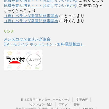
危機を乗り切る・・・お助けマンいるかな
に
味くん
より
危機を乗り切る・・・お助けマンいるかな
に
長文になっ
ちゃうとっこ
より
（祝）ベランダ発電所発電開始
に
とっこ
より
（祝）ベランダ発電所発電開始
に
味くん
より
リンク
メンズカウンセリング協会
DV・モラハラ ホットライン（無料電話相談）
日本家族再生センター - ホームページ
支援内容
カウンセラー紹介
ブログ
書籍