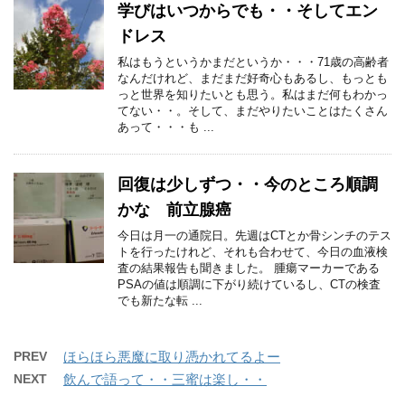
学びはいつからでも・・そしてエン
ドレス
私はもうというかまだというか・・・71歳の高齢者
なんだけれど、まだまだ好奇心もあるし、もっとも
っと世界を知りたいとも思う。私はまだ何もわかっ
てない・・。そして、まだやりたいことはたくさん
あって・・・も ...
回復は少しずつ・・今のところ順調
かな 前立腺癌
今日は月一の通院日。先週はCTとか骨シンチのテス
トを行ったけれど、それも合わせて、今日の血液検
査の結果報告も聞きました。 腫瘍マーカーである
PSAの値は順調に下がり続けているし、CTの検査
でも新たな転 ...
PREV
ほらほら悪魔に取り憑かれてるよー
NEXT
飲んで語って・・三蜜は楽し・・