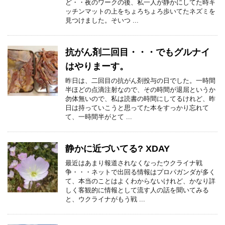
ど・・夜のワークの後、私一人が静かにしてた時キ
ッチンマットの上をちょろちょろ歩いてたネズミを
見つけました。そいつ ...
抗がん剤二回目・・・でもグルナイ
はやりまーす。
昨日は、二回目の抗がん剤投与の日でした。一時間
半ほどの点滴注射なので、その時間が退屈というか
勿体無いので、私は読書の時間にしてるけれど、昨
日は持っていこうと思ってた本をすっかり忘れて
て、一時間半がとて ...
静かに近づいてる? XDAY
最近はあまり報道されなくなったウクライナ戦
争・・・ネットで出回る情報はプロパガンダが多く
て、本当のことはよくわからないけれど、かなり詳
しく客観的に情報として流す人の話を聞いてみる
と、ウクライナがもう戦 ...