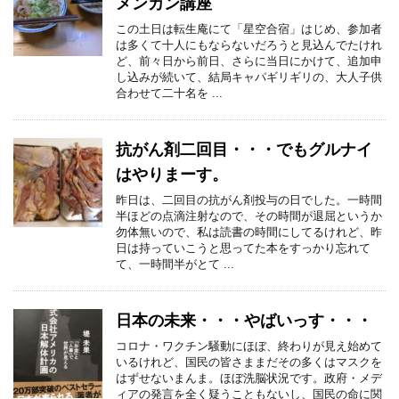
メンカン講座
この土日は転生庵にて「星空合宿」はじめ、参加者
は多くて十人にもならないだろうと見込んでたけれ
ど、前々日から前日、さらに当日にかけて、追加申
し込みが続いて、結局キャパギリギリの、大人子供
合わせて二十名を ...
抗がん剤二回目・・・でもグルナイ
はやりまーす。
昨日は、二回目の抗がん剤投与の日でした。一時間
半ほどの点滴注射なので、その時間が退屈というか
勿体無いので、私は読書の時間にしてるけれど、昨
日は持っていこうと思ってた本をすっかり忘れて
て、一時間半がとて ...
日本の未来・・・やばいっす・・・
コロナ・ワクチン騒動にほぼ、終わりが見え始めて
いるけれど、国民の皆さままだその多くはマスクを
はずせないまんま。ほぼ洗脳状況です。政府・メデ
ィアの発言を全く疑うこともないし、国民の命に関