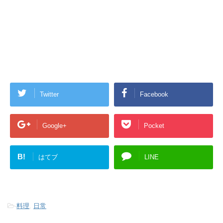
Twitter
Facebook
Google+
Pocket
B!
はてブ
LINE
-
料理
,
日常