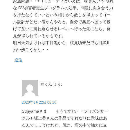
家族問題・・↑コミュニティといえば、味さんいう 哀れ
な DV加害者更生プログラムの効果、問題に向き合う力
を持たなくていいという相手から赦しを得よってゴー
ル設計がどだい着かんやろと。自分で奥底へ掘って投
げて互いに跳ね返らせるレベルへ行った先になら、発
見が得られているかもです。
明日天気よければ中目黒から、桜見頃未だでも目黒川
沿い歩こうかな・・
返信
味くん
より:
2020年3月22日 08:16
SUjiyamaさま そうですね・・プリズンサー
クルも坂上香さんの作品でそれなりに意味はあ
るんでしょうけれど、所詮、塀の中で強力に支