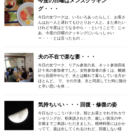
今度の日曜はメンズクッキン
グ・・・
今日の女ワークは、いろいろあったらしく、お客さ
んはお一人と遅れてもひとりお一人と。また来たい
けれど今度はどうなるやら・・ということで、じゃ
あ、今度の日曜のクッキングにいらっしゃい
ー・・・とは言ったもの ...
夫の不在で楽な妻・・・
今日の女ワーク、リアル参加六名、ネット参加四名
計十名の参加者でした。女性参加者の多くは、離婚
やら別居中やらで、夫とは離れて暮らしている方が
ほとんど。 で、その方達、夫と同居してた時に随分
と辛い思いを体 ...
気持ちいい・・・回復・修復の姿
今日もけっこうバタバタ。朝とお昼とそれぞれカウ
ンセリングが。初来談された方、厳しい状況の中、
京都までご来談いただきました。精神科医にはかか
ってて、薬は出してくれるけれど、回復しない様