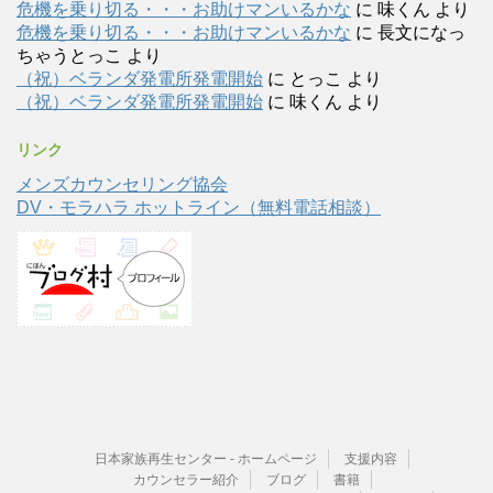
危機を乗り切る・・・お助けマンいるかな
に
味くん
より
危機を乗り切る・・・お助けマンいるかな
に
長文になっ
ちゃうとっこ
より
（祝）ベランダ発電所発電開始
に
とっこ
より
（祝）ベランダ発電所発電開始
に
味くん
より
リンク
メンズカウンセリング協会
DV・モラハラ ホットライン（無料電話相談）
日本家族再生センター - ホームページ
支援内容
カウンセラー紹介
ブログ
書籍