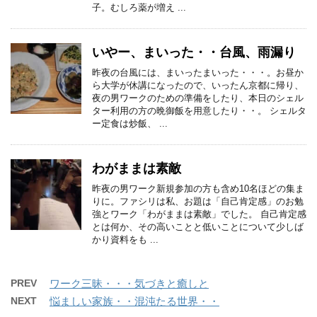
子。むしろ薬が増え ...
いやー、まいった・・台風、雨漏り
昨夜の台風には、まいったまいった・・・。お昼か
ら大学が休講になったので、いったん京都に帰り、
夜の男ワークのための準備をしたり、本日のシェル
ター利用の方の晩御飯を用意したり・・。 シェルタ
ー定食は炒飯、 ...
わがままは素敵
昨夜の男ワーク新規参加の方も含め10名ほどの集ま
りに。ファシリは私、お題は「自己肯定感」のお勉
強とワーク「わがままは素敵」でした。 自己肯定感
とは何か、その高いことと低いことについて少しば
かり資料をも ...
PREV
ワーク三昧・・・気づきと癒しと
NEXT
悩ましい家族・・混沌たる世界・・