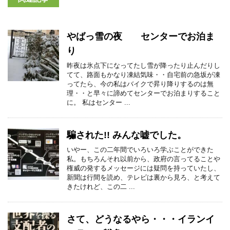
やばっ雪の夜 センターでお泊ま
り
昨夜は氷点下になってたし雪が降ったり止んだりし
てて、路面もかなり凍結気味・・自宅前の急坂が凍
ってたら、今の私はバイクで昇り降りするのは無
理・・と早々に諦めてセンターでお泊まりすること
に。 私はセンター ...
騙された!! みんな嘘でした。
いやー、この二年間でいろいろ学ぶことができた
私。もちろんそれ以前から、政府の言ってることや
権威の発するメッセージには疑問を持っていたし、
新聞は行間を読め、テレビは裏から見ろ、と考えて
きたけれど、この二 ...
さて、どうなるやら・・・イランイ