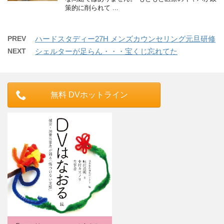
策的に削られて ...
PREV
ハードスタディー27H メンズカウンセリング元旦研修
NEXT
シェルターが足らん・・・宝くじ忘れてた
無料 DVホットライン