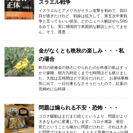
スラエル戦争
イスラエルとアメリカがイラン攻撃を初めて、四日
目が過ぎたけれど、戦線は拡大して、第五次中東戦
争と言ってもいい状況。どのニュース解説やらSNS
をみても、実に感情的で表面的な解説しかしてませ
ん。そう、善悪 ...
金がなくとも晩秋の楽しみ・・・私
の場合
昨日の研修会の熱さにやられたのか昨夜の私はすっ
かり爆睡、朝方九時近くまで七時間ほども眠りまし
た。大抵は五時間ほどで充分だけれど。 お昼頃事務
所に出て、一日仕事もなさそうだったので、紅葉の
見納めに山科疎 ...
問題は煽られる不安・恐怖・・・
コロナ騒動はまだまだ続くというより、問題がより
大きなものに変遷しています。コロナ感染、発症、
死亡ということも確かに問題だけれど、それは大き
な問題ではありません。 もともと医療のキャパが政