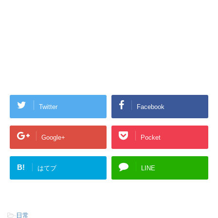
Twitter
Facebook
Google+
Pocket
B!
はてブ
LINE
-
日常