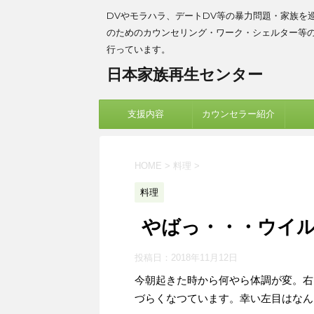
DVやモラハラ、デートDV等の暴力問題・家族を
のためのカウンセリング・ワーク・シェルター等
行っています。
日本家族再生センター
支援内容
カウンセラー紹介
HOME
>
料理
>
料理
やばっ・・・ウイ
投稿日：
2018年11月12日
今朝起きた時から何やら体調が変。右
づらくなつています。幸い左目はなん