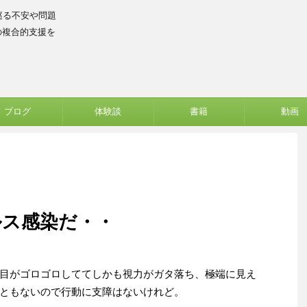
巡る不安や問題
の複合的支援を
ブログ
体験談
書籍
動画
ルス感染だ・・
目がゴロゴロしててしかも視力がガタ落ち、極端に見え
ともないので行動に支障はないけれど。