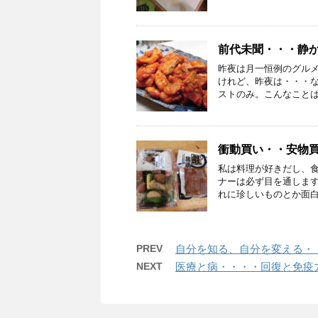
前代未聞・・・静
昨夜は月一恒例のグルメ
けれど、昨夜は・・・
ストのみ。こんなことはこ
衝動買い・・安物
私は料理が好きだし、
ナーは必ず目を通しま
れに珍しいものとか面白そ
PREV
自分を知る、自分を変える・
NEXT
医療と病・・・・回復と免疫