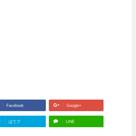
Facebook
Google+
!
はてブ
LINE