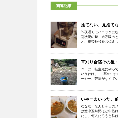
関連記事
捨てない、見捨て
昨夜遅くにパニックに
乱状況の時、過呼吸の
と、携帯番号をお伝えして
草刈り合宿その後
昨日は、転生庵にやっ
いうわけ。 草の中に
ーやー、苦味がなくていい
いやーまいった、
ななな・なんと今日の
は途中五時間ほど中抜
たし、何人だろうと私はや