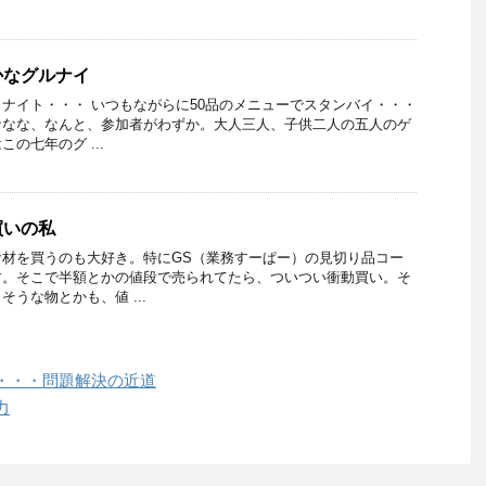
かなグルナイ
ナイト・・・ いつもながらに50品のメニューでスタンバイ・・・
ななな、なんと、参加者がわずか。大人三人、子供二人の五人のゲ
の七年のグ ...
買いの私
食材を買うのも大好き。特にGS（業務すーぱー）の見切り品コー
す。そこで半額とかの値段で売られてたら、ついつい衝動買い。そ
うな物とかも、値 ...
・・・問題解決の近道
力