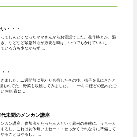
ない・・・
なってしんどくなったママさんからお電話でした。発作時とか、混
とき、などなど緊急対応が必要な時は、いつでもかけていいし、
いる方も少なからず ...
・・・
てきました。二週間前に草刈り合宿したその後、様子を見にきたと
埋もれてた、野菜も収穫してみました。 一キロほどの熟れたご
お味 夜に ...
前代未聞のメンカン講座
メンカン講座、参加者がたった三人という異例の事態に。うち一人
けするし。これは勿体無いよねー・・せっかくそれなりに準備して
ることはやるし。 ...