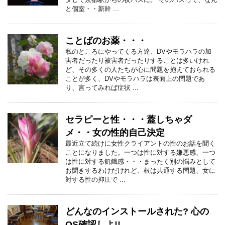
と個室・・新幹 ...
ことばのお薬・・・
私のところにやってくる方達、DVやモラハラの加
害者だったり被害者だったりすることは多いけれ
ど、その多くの人たちが心に問題を抱えておられる
ことが多く、DVやモラハラは表面上の問題であ
り、言ってみれば症状 ...
セラピーと性・・・蓋しちゃダ
メ・・女の性的自己決定
最近立て続けに女性クライアントの性のお話を聞く
ことになりました。一つは性に対する嫌悪感、一つ
は性に対する飢餓感・・・まったく別の悩みとして
お聞きするわけだけれど、根は共通する問題、女に
対する性の抑圧で ...
どんなのインストールされた? 心の
OS確認しよ!!