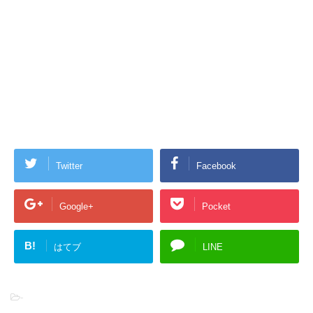
Twitter
Facebook
Google+
Pocket
B!
はてブ
LINE
-