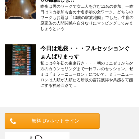
昨夜は男のワークで女二人を含む11名の参加、一昨
日はスカ参加も含め十名参加の女ワーク。どちらの
ワークもお題は「10歳の家族地図」でした。生育の
原家族の人間関係を自分なりにマッピングしてみま
しょうという ...
今日は池袋・・・フルセッションぐ
ぁんばりまっす
私には今年初の東京行き・・・朝のミニゼミから夕
方のカウンセリングまで一日フルのセッション。ゼ
ミは「ミラーニューロン」について。ミラーニュー
ロンは人類が人類たる所以の言語獲得や共感を可能
にする神経回路で ...
無料 DVホットライン