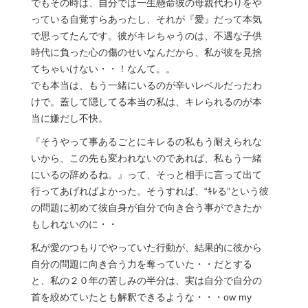
でもその時は、自分では一生懸命彼の母親代わりをや
っている自覚すらあったし、それが『愛』だって本気
で思ってたんです。彼がキレちゃうのは、不遇な子供
時代に負った心の傷のせいなんだから、私が彼を見捨
てちゃいけない・・！なんて。。
でも本当は、もう一緒にいるのが辛いレベルだったわ
けで。蓋して隠してる本当の私は、キレられるのが本
当に嫌だし不快。
『そうやって事あるごとにキレるの私もう耐えられな
いから、この先も変われないのであれば、私もう一緒
にいるの辞めるね。』って、そっと相手に言って出て
行ってあげればよかった。そうすれば、“ｷﾚる”という彼
の問題に初めて彼自身が自分で向き合う事ができたか
もしれないのに・・
私が愛のつもりでやっていた行動が、結果的に彼から
自分の問題に向き合う力を奪っていた・・だとする
と、私の２０年の苦しみの半分は、実は自分で自分の
首を絞めていたとも解釈できるような・・・ow my