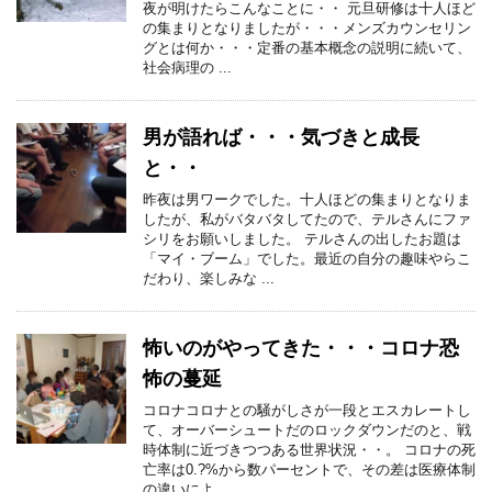
夜が明けたらこんなことに・・ 元旦研修は十人ほど
の集まりとなりましたが・・・メンズカウンセリン
グとは何か・・・定番の基本概念の説明に続いて、
社会病理の ...
男が語れば・・・気づきと成長
と・・
昨夜は男ワークでした。十人ほどの集まりとなりま
したが、私がバタバタしてたので、テルさんにファ
シリをお願いしました。 テルさんの出したお題は
「マイ・ブーム」でした。最近の自分の趣味やらこ
だわり、楽しみな ...
怖いのがやってきた・・・コロナ恐
怖の蔓延
コロナコロナとの騒がしさが一段とエスカレートし
て、オーバーシュートだのロックダウンだのと、戦
時体制に近づきつつある世界状況・・。 コロナの死
亡率は0.?%から数パーセントで、その差は医療体制
の違いによ ...