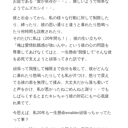
お題である『愛か依存か・・』、難しいようで簡単な
ようでムズカシイ・・。
彼と出会ってから、私の様々な行動に対して制限した
り、縛ったり、彼の思い通りと違うと暴れたり怒鳴っ
たり何時間も説教されたり。
そのたびに私は（20年間も！）、彼の生い立ちや、
『俺は愛情飢餓感が強いんや』という彼の心の問題を
尊重してあげなくてはと、一生懸命“我慢して”そんな彼
を必死で支えようと頑張ってきた訳です。
頑張って我慢して極限まで自分を殺して、彼がどんな
に暴れたり怒鳴ったりしても私が片づけ、怒りで震え
てる彼の肩を無理して揉み、大丈夫だから落ち着いて
と声をかけ、私が悪かったねごめんねと謝り・・でも
しばらくするとまたキレちゃう彼の対応にもー心底疲
れ果てて。
今思えば、私20年も一生懸命enabler頑張っちゃってた
って事？