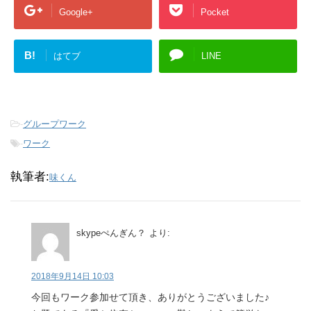
Google+
Pocket
B!
はてブ
LINE
-
グループワーク
-
ワーク
執筆者:
味くん
skypeぺんぎん？
より:
2018年9月14日 10:03
今回もワーク参加せて頂き、ありがとうございました♪