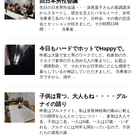
回日本男性会議
先日の日本男性会議・・・深尾葉子さんの基調講演
からスタートし、彼女を交えたパネルトーク、女性
当事者三名のパネルトーク、分科会、その後の交流
会とセッションが続きました。その時間11時
間・・・ 当事者 ...
今日もハードでホットでHappyで。
昨夜は大阪で女と男のワークでした。初参加の方、
スカイプ参加の方も含め七人の集まりに。お題は
「感情割合」で、それぞれが日常的にどんな感情で
暮らしているか検証していただきました。 当事者の
方ですから、渦中 ...
子供は育つ、大人もね・・・・グル
ナイの語り
昨夜はグルメナイト。私は坐骨神経痛の痛みに耐え
ての調理をなんとかこなしつつ・・。参加は大人十
名、子供は二名。一人は6歳、一人は17歳・・いず
れも、グルナイには何年も関わっているので、子供
たちの成長の速 ...