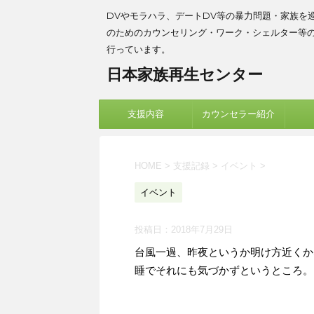
DVやモラハラ、デートDV等の暴力問題・家族を
のためのカウンセリング・ワーク・シェルター等
行っています。
日本家族再生センター
支援内容
カウンセラー紹介
HOME
>
支援記録
>
イベント
>
イベント
投稿日：
2018年7月29日
台風一過、昨夜というか明け方近くか
睡でそれにも気づかずというところ。