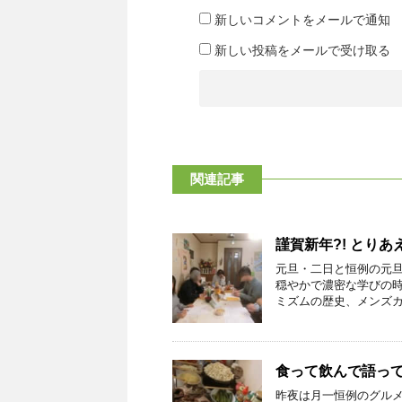
新しいコメントをメールで通知
新しい投稿をメールで受け取る
関連記事
謹賀新年?! とり
元旦・二日と恒例の元
穏やかで濃密な学びの時
ミズムの歴史、メンズカウ
食って飲んで語っ
昨夜は月一恒例のグル