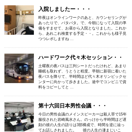
入院しましたー・・・
昨夜はオンラインワークのあと、カウンセリングが
あったりで、バタバタ。で、今朝になって入院の準
備をすませて、お昼から入院となりました。これか
ら、あれこれ検査する予定・・。これからも様子見
つつレポしますね ...
ハードワーク代々木セッション・・
土曜夜の夜バスは三列シートだったけれど、あまり
睡眠も取れず、うとうと程度。早朝に新宿に着いた
夜バスを降りて、半時間ほど代々木オリンピックセ
ンターに向かって歩きました。途中でコンビニで資
料をコピーしてと ...
第十六回日本男性会議・・・
今日の男性会議のメインスピーカーは殺人罪で15年
服役された岩崎風水さん。のっけから半時間ほど遅
刻の彼の人生の語りは3部構成で、時間を逆に辿っ
てお話しされました。 彼の人生の凄まじいこ