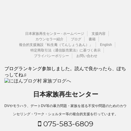
日本家族再生センター - ホームページ
支援内容
カウンセラー紹介
ブログ
書籍
複合的支援施設「転生庵（てんしょうあん）」
English
特定商取引法（通信販売業法）に基づく表示
プライバシーポリシー
お問い合わせ
ブログランキング参加しました。読んで良かったら、ぽち
っしてね♫
日本家族再生センター
DVやモラハラ、デートDV等の暴力問題・家族を巡る不安や問題のためのカウ
ンセリング・ワーク・シェルター等の複合的支援を行っています。
075-583-6809