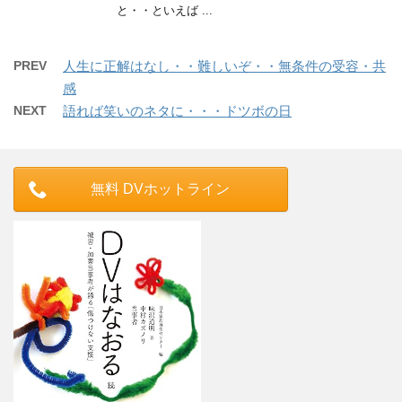
と・・といえば ...
PREV
人生に正解はなし・・難しいぞ・・無条件の受容・共
感
NEXT
語れば笑いのネタに・・・ドツボの日
無料 DVホットライン