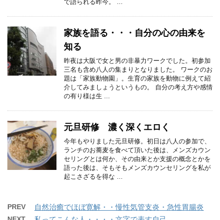
で語られる昨今。 ...
家族を語る・・・自分の心の由来を
知る
昨夜は大阪で女と男の非暴力ワークでした。初参加
三名も含め八人の集まりとなりました。 ワークのお
題は「家族動物園」。生育の家族を動物に例えて紹
介してみましょうというもの。 自分の考え方や感情
の有り様は生 ...
元旦研修 濃く深くエロく
今年もやりました元旦研修。初日は八人の参加で、
ランチのお蕎麦を食べて頂いた後は、メンズカウン
セリングとは何か、その由来とか支援の概念とかを
語った後は、そもそもメンズカウンセリングを私が
起こさざるを得な ...
PREV
自然治癒でほぼ寛解・・慢性気管支炎・急性胃腸炎
NEXT
私ってこんな人・・・・文字で表す自己