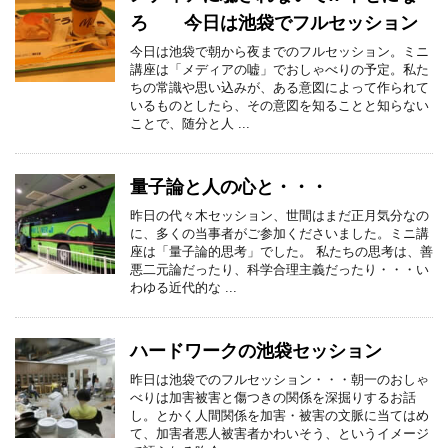
ろ 今日は池袋でフルセッション
今日は池袋で朝から夜までのフルセッション。ミニ
講座は「メディアの嘘」でおしゃべりの予定。私た
ちの常識や思い込みが、ある意図によって作られて
いるものとしたら、その意図を知ることと知らない
ことで、随分と人 ...
量子論と人の心と・・・
昨日の代々木セッション、世間はまだ正月気分なの
に、多くの当事者がご参加くださいました。ミニ講
座は「量子論的思考」でした。 私たちの思考は、善
悪二元論だったり、科学合理主義だったり・・・い
わゆる近代的な ...
ハードワークの池袋セッション
昨日は池袋でのフルセッション・・・朝一のおしゃ
べりは加害被害と傷つきの関係を深掘りするお話
し。とかく人間関係を加害・被害の文脈に当てはめ
て、加害者悪人被害者かわいそう、というイメージ