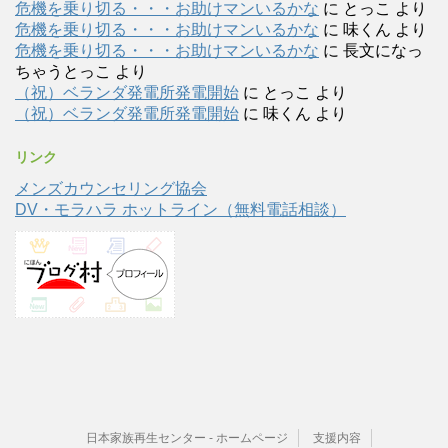
危機を乗り切る・・・お助けマンいるかな
に
とっこ
より
危機を乗り切る・・・お助けマンいるかな
に
味くん
より
危機を乗り切る・・・お助けマンいるかな
に
長文になっ
ちゃうとっこ
より
（祝）ベランダ発電所発電開始
に
とっこ
より
（祝）ベランダ発電所発電開始
に
味くん
より
リンク
メンズカウンセリング協会
DV・モラハラ ホットライン（無料電話相談）
日本家族再生センター - ホームページ
支援内容