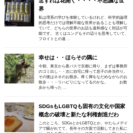
念ずれば花開く・・・・不思議な世
界
私は理系の学びを体験しているけれど、科学的論理
的思考だけでは理解不能な世界があることも理解し
ていて、どちらの世界のお話も違和感なく対話が可
能です。 古くはユングもその辺りを思考していて、
フロイトとの違 ...
幸せは・・ほらその隅に
今朝、東京から夜バスで京都に帰り、まずは事務所
のゴミ出し・・次に自宅に帰って息子の弁当作り。
その後はネオのお散歩。疼く脚をなだめながらのお
散歩・・・リハビリになってるのかな。 お散
歩から帰った ...
SDGsもLGBTQも固有の文化や国家
概念の破壊と新たな利権創造だわ
このところ、SDGsとかLGBTQとか、やたらメデイ
アで騒がれてて、長年その方面で活動してきた私に