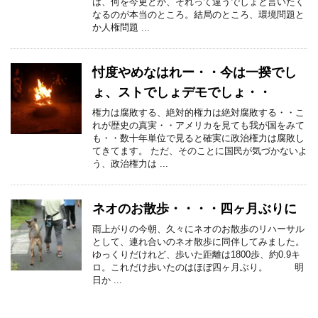
は、何を今更とか、それって違うでしょと言いたく
なるのが本当のところ。結局のところ、環境問題と
か人権問題 ...
忖度やめなはれー・・今は一揆でし
ょ、ストでしょデモでしょ・・
権力は腐敗する、絶対的権力は絶対腐敗する・・こ
れが歴史の真実・・アメリカを見ても我が国をみて
も・・数十年単位で見ると確実に政治権力は腐敗し
てきてます。 ただ、そのことに国民が気づかないよ
う、政治権力は ...
ネオのお散歩・・・・四ヶ月ぶりに
雨上がりの今朝、久々にネオのお散歩のリハーサル
として、連れ合いのネオ散歩に同伴してみました。
ゆっくりだけれど、歩いた距離は1800歩、約0.9キ
ロ。これだけ歩いたのはほぼ四ヶ月ぶり。 明
日か ...