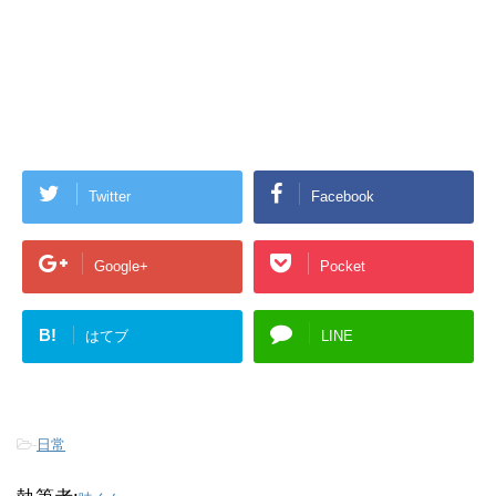
Twitter
Facebook
Google+
Pocket
B!
はてブ
LINE
-
日常