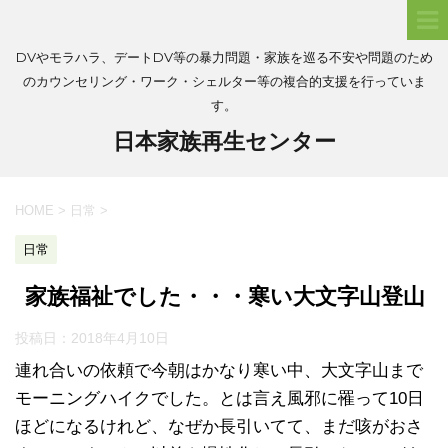
DVやモラハラ、デートDV等の暴力問題・家族を巡る不安や問題のため
のカウンセリング・ワーク・シェルター等の複合的支援を行っていま
す。
日本家族再生センター
HOME
>
日常
>
日常
家族福祉でした・・・寒い大文字山登山
投稿日：
2018年4月10日
連れ合いの依頼で今朝はかなり寒い中、大文字山まで
モーニングハイクでした。とは言え風邪に罹って10日
ほどになるけれど、なぜか長引いてて、まだ咳がおさ