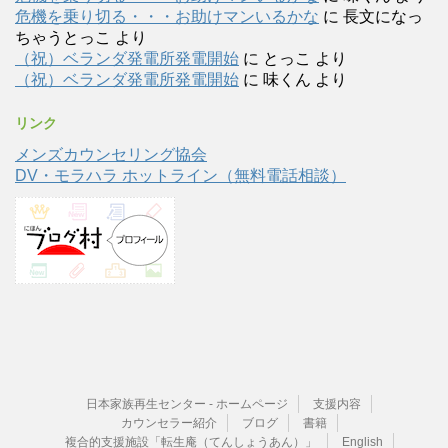
危機を乗り切る・・・お助けマンいるかな
に
長文になっ
ちゃうとっこ
より
（祝）ベランダ発電所発電開始
に
とっこ
より
（祝）ベランダ発電所発電開始
に
味くん
より
リンク
メンズカウンセリング協会
DV・モラハラ ホットライン（無料電話相談）
日本家族再生センター - ホームページ
支援内容
カウンセラー紹介
ブログ
書籍
複合的支援施設「転生庵（てんしょうあん）」
English