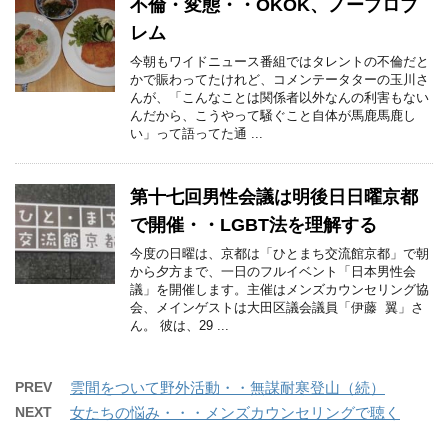
不倫・変態・・OKOK、ノープロブ
レム
今朝もワイドニュース番組ではタレントの不倫だと
かで賑わってたけれど、コメンテータターの玉川さ
んが、「こんなことは関係者以外なんの利害もない
んだから、こうやって騒ぐこと自体が馬鹿馬鹿し
い」って語ってた通 ...
第十七回男性会議は明後日日曜京都
で開催・・LGBT法を理解する
今度の日曜は、京都は「ひとまち交流館京都」で朝
から夕方まで、一日のフルイベント「日本男性会
議」を開催します。主催はメンズカウンセリング協
会、メインゲストは大田区議会議員「伊藤 翼」さ
ん。 彼は、29 ...
PREV
雲間をついて野外活動・・無謀耐寒登山（続）
NEXT
女たちの悩み・・・メンズカウンセリングで聴く