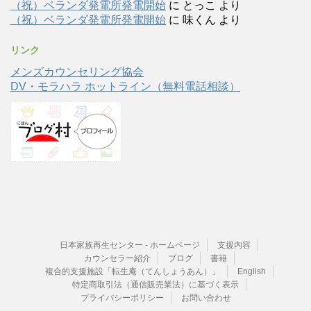
（祝）ベランダ発電所発電開始
に
とっこ
より
（祝）ベランダ発電所発電開始
に
味くん
より
リンク
メンズカウンセリング協会
DV・モラハラ ホットライン（無料電話相談）
日本家族再生センター - ホームページ
支援内容
カウンセラー紹介
ブログ
書籍
複合的支援施設「転生庵（てんしょうあん）」
English
特定商取引法（通信販売業法）に基づく表示
プライバシーポリシー
お問い合わせ