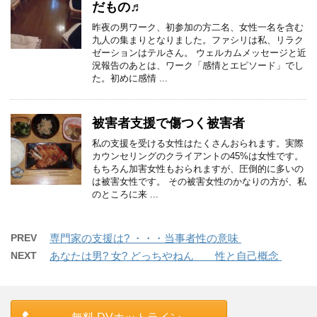
だもの♬
昨夜の男ワーク、初参加の方二名、女性一名を含む
九人の集まりとなりました。ファシリは私、リラク
ゼーションはテルさん。 ウェルカムメッセージと近
況報告のあとは、ワーク「感情とエピソード」でし
た。初めに感情 ...
被害者支援で傷つく被害者
私の支援を受ける女性はたくさんおられます。実際
カウンセリングのクライアントの45%は女性です。
もちろん加害女性もおられますが、圧倒的に多いの
は被害女性です。 その被害女性のかなりの方が、私
のところに来 ...
PREV
専門家の支援は? ・・・当事者性の意味
NEXT
あなたは男? 女? どっちやねん 性と自己概念