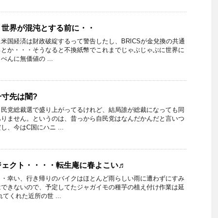
・世界が混沌とする前に・・
米国経済は財政破綻するって警告したし、BRICSが金兌換の共通
るとか・・・そうなると不換紙幣でこれまでじゃぶじゃぶに世界に
んに無価値の ...
寸先は闇?
自民党総裁選で盛り上がってるけれど、結局誰が総裁になっても同
ありません。というのは、昔っから自民党はなんだかんだと言いつ
、今はC国にハニ ...
ジェクト・・・・転生庵に春よこい♬
・・幸い、行き帰りのバイクはほとんど雨らしい雨に遭わずにすみ
はできないので、予定してたジャガイモの種芋の植え付け作業は延
てくれた近所の世 ...