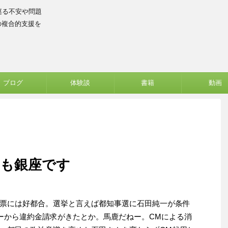
巡る不安や問題
の複合的支援を
ブログ
体験談
書籍
動画
・も銀座です
票には好都合。選挙と言えば都知事選に石田純一が条件
ーから違約金請求がきたとか。馬鹿だねー。CMによる消