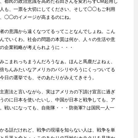
、都民の政治意識を高めた石田さんを変わらずCM起用し
人も、一票を大切にしてください、そして◯◯もご利用
、◯◯のイメージが高まるのにね。
者の意識から遠くなつてるってことなんでしょね。こん
んでいくわ。社会の問題の本質は何か、人々の生活や意
の企業戦略が考えられように・・・
みこまれっちまうんだろうなぁ。ほんと馬鹿だよねぇ、
倍ちんみたいなアメリカのパシリやろうにくっついてる
今日の選挙でも、そのあたりがみえてきそう。
主憲法と言いながら、実はアメリカの下請け宣言に過ぎ
うのに日本を使いたいし、中国が日本と戦争しても、ア
。戦いになっても、自衛隊・・・防衛軍? は国民一人一
かる話だけれど、戦争の現場を知らない人は、戦争を単
と兵器と命と・・このあたりの巧妙なカラクリを見抜か