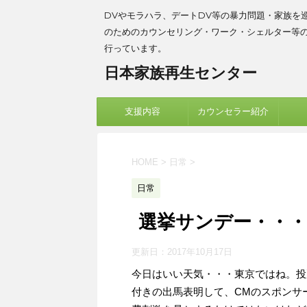
DVやモラハラ、デートDV等の暴力問題・家族を
のためのカウンセリング・ワーク・シェルター等
行っています。
日本家族再生センター
支援内容
カウンセラー紹介
HOME
>
日常
>
日常
選挙サンデー・・
更新日：
2017年10月17日
今日はいい天気・・・東京ではね。投
付きの出馬表明して、CMのスポンサ