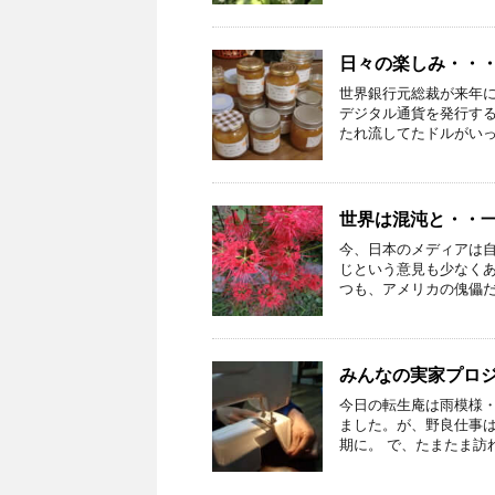
日々の楽しみ・・
世界銀行元総裁が来年に
デジタル通貨を発行す
たれ流してたドルがいっぺ
世界は混沌と・・一
今、日本のメディアは
じという意見も少なく
つも、アメリカの傀儡だし
みんなの実家プロ
今日の転生庵は雨模様
ました。が、野良仕事
期に。 で、たまたま訪れ