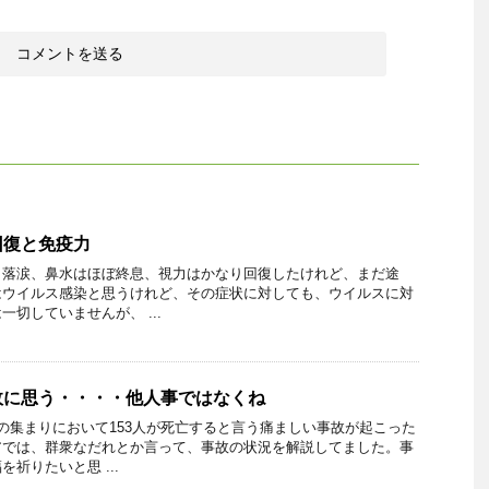
回復と免疫力
、落涙、鼻水はほぼ終息、視力はかなり回復したけれど、まだ途
はウイルス感染と思うけれど、その症状に対しても、ウイルスに対
切していませんが、 ...
故に思う・・・・他人事ではなくね
の集まりにおいて153人が死亡すると言う痛ましい事故が起こった
アでは、群衆なだれとか言って、事故の状況を解説してました。事
祈りたいと思 ...