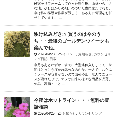
民家をリフォームして作った転生庵。山林やら小さ
な池、少しばかりの畑、のついた古民家だけれど、
今は私の移動や作業が難しく、ある方に管理をお任
せしています。 ...
駆け込みどき!? 買うのは今のう
ち・・最後のゴールデンウイークも
楽んでね。
2026/04/28
-
イベント
,
お知らせ
,
カウンセリ
ング日記
,
日常
今月もあとわずか、すでに大型連休入りしてて、世
間はけっこう浮かれ気分なのかな。一方で、おたふ
くソースが容器がないので出荷停止、なんてニュー
スが流れたりで、ナフサ由来の様々な商品が品薄、
欠品、高騰・・と ...
今夜はホットライン・・・無料の電
話相談
2026/04/25
-
お知らせ
,
カウンセリング