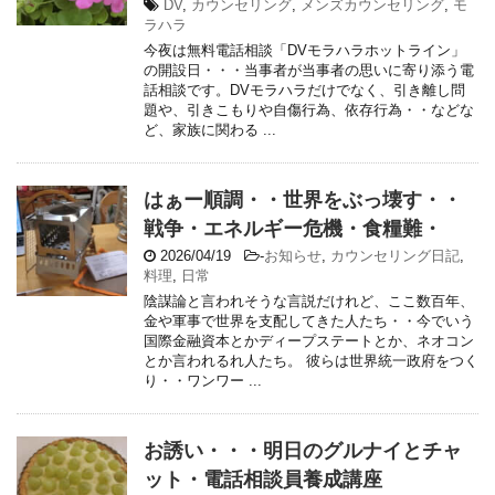
DV
,
カウンセリング
,
メンズカウンセリング
,
モ
ラハラ
今夜は無料電話相談「DVモラハラホットライン」
の開設日・・・当事者が当事者の思いに寄り添う電
話相談です。DVモラハラだけでなく、引き離し問
題や、引きこもりや自傷行為、依存行為・・などな
ど、家族に関わる ...
はぁー順調・・世界をぶっ壊す・・
戦争・エネルギー危機・食糧難・
2026/04/19
-
お知らせ
,
カウンセリング日記
,
料理
,
日常
陰謀論と言われそうな言説だけれど、ここ数百年、
金や軍事で世界を支配してきた人たち・・今でいう
国際金融資本とかディープステートとか、ネオコン
とか言われるれ人たち。 彼らは世界統一政府をつく
り・・ワンワー ...
お誘い・・・明日のグルナイとチャ
ット・電話相談員養成講座