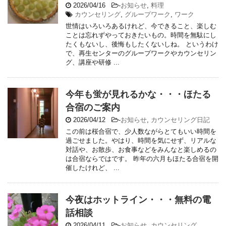
2026/04/16
-
お知らせ
,
料理
カウンセリング
,
グループワーク
,
ワーク
世情はいろいろあるけれど、今できること、楽しむ
ことは忘れずやっておきたいもの。時間を無駄にし
たくもないし、後悔もしたくないしね。 というわけ
で、再生センターのグループワークやカウンセリン
グ、講座や研修 ...
今年も蛍が見れるかな・・・ほたる
合宿のご案内
2026/04/12
-
お知らせ
,
カウンセリング日記
この前は桜合宿で、少人数ながらとてもいい時間を
過ごせました。やはり、時間を気にせず、リアルな
対話や、お散歩、お食事などをみんなと楽しめるの
は合宿ならではです。 昨年の六月もほたる合宿を開
催したけれど、 ...
今夜はホットライン・・・無料の電
話相談
2026/04/11
-
お知らせ
,
カウンセリング