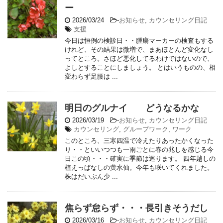
ー
2026/03/24
-
お知らせ
,
カウンセリング日記
支援
今日は恒例の検診日・・腫瘍マーカーの検査もする
けれど、その結果は微増で、まあほとんど変化なし
ってところ。さほど悪化してるわけではないので、
よしとすることにしましょう。 とはいうものの、相
変わらず足腰は ...
明日のグルナイ どうなるかな
2026/03/19
-
お知らせ
,
カウンセリング日記
カウンセリング
,
グループワーク
,
ワーク
このところ、三寒四温で冷えたりあったかくなった
り・・といいつつも一雨ごとに春の兆しを感じる今
日この頃・・・確実に季節は巡ります。 四年越しの
植えっぱなしの黄水仙。今年も咲いてくれました。
株はだいぶん少 ...
焦らず怠らず・・・長引きそうだし
2026/03/16
-
お知らせ
,
カウンセリング日記