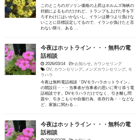
このところのガソリン価格の上昇はホルムズ海峡の
封鎖によるものだけれど、トランプも上げた手を下
ろすわけにはいかないし、イランは勝つより負けな
いことに目標設定してるので、イランが負けたと言
わない限り、ある ...
今夜はホットライン・・・無料の電
話相談
2026/03/14
-
お知らせ
,
カウンセリング
DV
,
カウンセリング
,
メンズカウンセリング
,
モ
ラハラ
今夜は無料電話相談「DVモラハラホットライン」
の開設日・・・当事者が当事者の思いに寄り添う電
話相談です。DVモラハラだけでなく、引き離し問
題や、引きこもりや自傷行為、依存行為・・などな
ど、家族に関わる ...
今夜はホットライン・・・無料の電
話相談