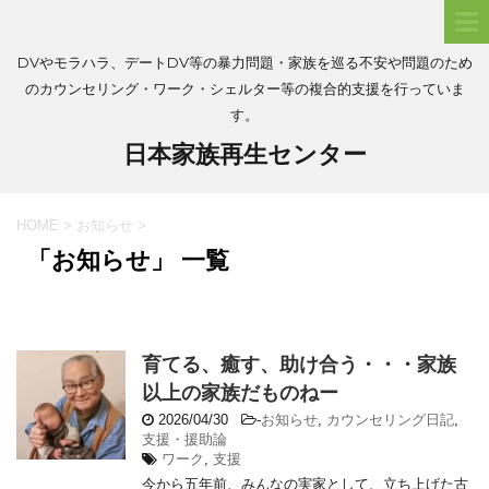
DVやモラハラ、デートDV等の暴力問題・家族を巡る不安や問題のため
のカウンセリング・ワーク・シェルター等の複合的支援を行っていま
す。
日本家族再生センター
HOME
>
お知らせ
>
「お知らせ」 一覧
育てる、癒す、助け合う・・・家族
以上の家族だものねー
2026/04/30
-
お知らせ
,
カウンセリング日記
,
支援・援助論
ワーク
,
支援
今から五年前、みんなの実家として、立ち上げた古