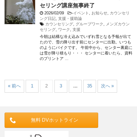
セリング講座無事終了
2026/02/09
-
イベント
,
お知らせ
,
カウンセリ
ング日記
,
支援・援助論
カウンセリング
,
グループワーク
,
メンズカウン
セリング
,
ワーク
,
支援
今朝は結構な冷え込みでいずれ雪となる予報が出て
たので、雪の降り出す前にセンターに出勤。いつも
のようにバイクです。 午前中から、センター裏庭に
は雪が降り積もり・・・ センターに着いたら、資料
のプリントア ...
« 前へ
1
2
3
…
35
次へ »
無料 DVホットライン