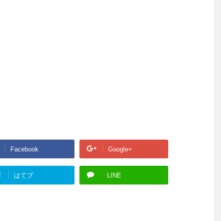
Facebook
Google+
!
はてブ
LINE