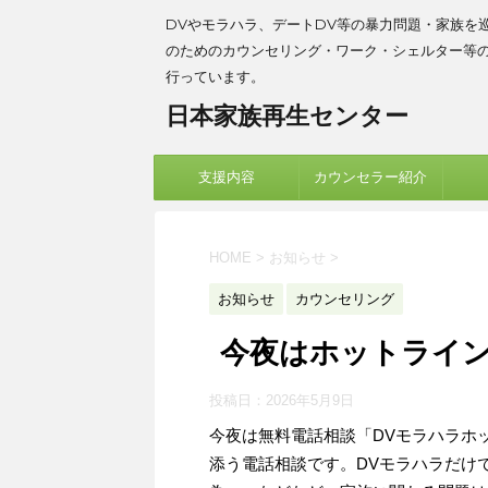
DVやモラハラ、デートDV等の暴力問題・家族を
のためのカウンセリング・ワーク・シェルター等
行っています。
日本家族再生センター
支援内容
カウンセラー紹介
HOME
>
お知らせ
>
お知らせ
カウンセリング
今夜はホットライ
投稿日：
2026年5月9日
今夜は無料電話相談「DVモラハラホ
添う電話相談です。DVモラハラだけ