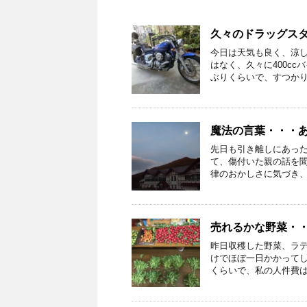
久々のドラッグス
今日は天気も良く、涼
はなく、久々に400c
ぶりくらいで、すつかりバ
魔法の言葉・・・
先日も引き離しにあっ
て、傷付いた親の話を
律のおかしさに気づき、そ
売れるかな野菜・・
昨日収穫した野菜、ラ
けでほぼ一日かかって
くらいで、私の人件費は、