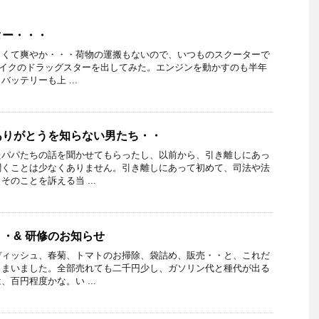
ター・・・
しくて爽やか・・・荷物の運搬もないので、いつものスクーターで
cバイクのドラッグスターを出してみた。エンジンを動かすのも半年
ッテリーも上 ...
ありがとうを知らない男たち・・
たパパたちの話を聞かせてもらったし、以前から、引き離しにあっ
聞くことは少なくありません。引き離しにあって初めて、司法や法
のことを訴える当 ...
・& 研修のお知らせ
ディッシュ、春菊、トマトのお掃除、袋詰め、販売・・と、これだ
しまいました。全部売れても二千円少し、ガソリン代と種代が出る
百円程度かな。い ...