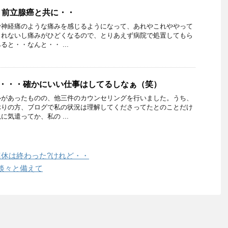
・前立腺癌と共に・・
骨神経痛のような痛みを感じるようになって、あれやこれややって
されないし痛みがひどくなるので、とりあえず病院で処置してもら
と・・なんと・・ ...
?・・・確かにいい仕事はしてるしなぁ（笑）
ルがあったものの、他三件のカウンセリングを行いました。うち、
ぶりの方、ブログで私の状況は理解してくださってたとのことだけ
気遣ってか、私の ...
連休は終わった?けれど・・
淡々と備えて