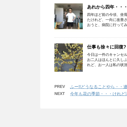
あれから四年・・
四年ほど前の今頃、坐
たけれど、一向に改善
おうと、病院に行ってみる
仕事も徐々に回復
今日は一件のキャンセ
お二人はほんとに久し
れど、お一人は私の状況に
PREV
ふー!!どうなることやら・・
NEXT
今年も花の季節・・・けれど