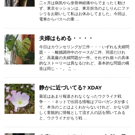
二ヶ月は病気やら坐骨神経痛やらでまったく動け
ず、東京セッションは、東京担当のよしりんにファ
シリをお願いして私はお休みしてました。今回は、
電車からバスへの乗 ...
夫婦はもめる・・・・
今日はカウンセリングが三件・・・いずれも夫婦問
題・・・離婚調停中のケースが二件、同居だけれ
ど、高葛藤の夫婦問題が一件。それぞれ個々の具体
的なストーリーは異なるけれど、基本的な問題の構
造は同じ・・。 こ ...
静かに近づいてる? XDAY
最近はあまり報道されなくなったウクライナ戦
争・・・ネットで出回る情報はプロパガンダが多く
て、本当のことはよくわからないけれど、かなり詳
しく客観的に情報として流す人の話を聞いてみる
と、ウクライナがもう戦 ...