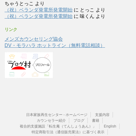
ちゃうとっこ
より
（祝）ベランダ発電所発電開始
に
とっこ
より
（祝）ベランダ発電所発電開始
に
味くん
より
リンク
メンズカウンセリング協会
DV・モラハラ ホットライン（無料電話相談）
日本家族再生センター - ホームページ
支援内容
カウンセラー紹介
ブログ
書籍
複合的支援施設「転生庵（てんしょうあん）」
English
特定商取引法（通信販売業法）に基づく表示