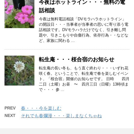
今夜はホットライン・・・無料の電
話相談
今夜は無料電話相談「DVモラハラホットライン」
の開設日・・・当事者が当事者の思いに寄り添う電
話相談です。DVモラハラだけでなく、引き離し問
題や、引きこもりや自傷行為、依存行為・・などな
ど、家族に関わる ...
転生庵・・・桜合宿のお知らせ
転生庵の長い冬も、もう直ぐ終わり・・・いずれ花
咲く春。ということで、転生庵で春を楽しむイベン
ト、「桜合宿」開催のお知らせです。 日時 四月
二日（土曜）お昼 〜 四月三日（日曜）13時頃ま
で・・・ 参 ...
PREV
春・・・今を楽しむ
NEXT
それでも春爛漫・・・楽しまなくちゃね