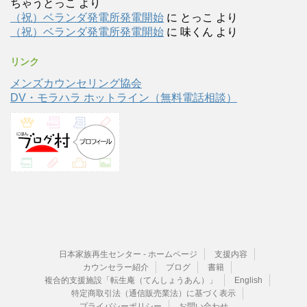
ちゃうとっこ
より
（祝）ベランダ発電所発電開始
に
とっこ
より
（祝）ベランダ発電所発電開始
に
味くん
より
リンク
メンズカウンセリング協会
DV・モラハラ ホットライン（無料電話相談）
日本家族再生センター - ホームページ
支援内容
カウンセラー紹介
ブログ
書籍
複合的支援施設「転生庵（てんしょうあん）」
English
特定商取引法（通信販売業法）に基づく表示
プライバシーポリシー
お問い合わせ