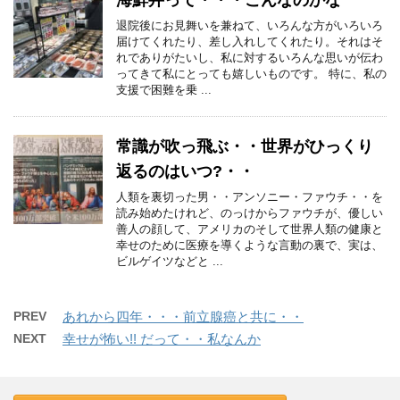
海鮮丼って・・・こんなのかな
退院後にお見舞いを兼ねて、いろんな方がいろいろ
届けてくれたり、差し入れしてくれたり。それはそ
れでありがたいし、私に対するいろんな思いが伝わ
ってきて私にとっても嬉しいものです。 特に、私の
支援で困難を乗 ...
常識が吹っ飛ぶ・・世界がひっくり
返るのはいつ?・・
人類を裏切った男・・アンソニー・ファウチ・・を
読み始めたけれど、のっけからファウチが、優しい
善人の顔して、アメリカのそして世界人類の健康と
幸せのために医療を導くような言動の裏で、実は、
ビルゲイツなどと ...
PREV
あれから四年・・・前立腺癌と共に・・
NEXT
幸せが怖い!! だって・・私なんか