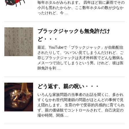
毎年ホタルがみられます。 四年ほど前に豪雨でその
小川も荒れたからか、ここ数年ホタルの数が少なか
ったけれど、今 ...
ブラックジャックも無免許だけ
ど・・・
最近、YouTubeで「ブラックジャック」が自動配信
されたりして、ついつい見てしまうんだけれど、ご
存じブラックジャックは天才外科医でどんな難病も
メス一つで治してしまうという男。けれど、彼は医
師免許を剥 ...
どう返す、親の呪い・・・
いろんな家族問題の当事者のお話を聞くに、多かれ
すくなかれ世代間連鎖の問題がほとんどの事例で見
え隠れします。 生育の中で受容的共感的に育てられ
ず、親の価値観でコントロールされて、自己決定の
場や時間、関係 ...