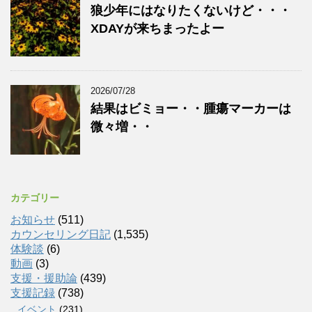
狼少年にはなりたくないけど・・・
XDAYが来ちまったよー
2026/07/28
結果はビミョー・・腫瘍マーカーは
微々増・・
カテゴリー
お知らせ
(511)
カウンセリング日記
(1,535)
体験談
(6)
動画
(3)
支援・援助論
(439)
支援記録
(738)
イベント
(231)