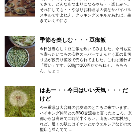
てさて、どんなあつまりになるやら・・楽しみ〜。
それにしても・・やはりお料理は大切なサバイバル
スキルですよねえ。クッキングスキルがあれば、生
きていくのにさ ...
季節を楽しむ・・・豆御飯
今日は春らしく豆ご飯を炊いてみました。今日も立
ち寄ったいつもの安物スーパーでえんどう豆の見切
り品が投売り値段で売られてました。これは迷わず
「買い」です。600gで100円だからねぇ。 もちろ
ん、ちょっ ...
はあー・・今日はいい天気・・・だ
けど
今三重県は大台町のお友達のところに来ています。
ハイキング仲間とのBBQ交流会と言ったところ。京
都からは高速で二時間半くらい。山あいの寒村だけ
れど、近くの駅にはイオンとかウェルシアなどの大
型店も並んでて ...