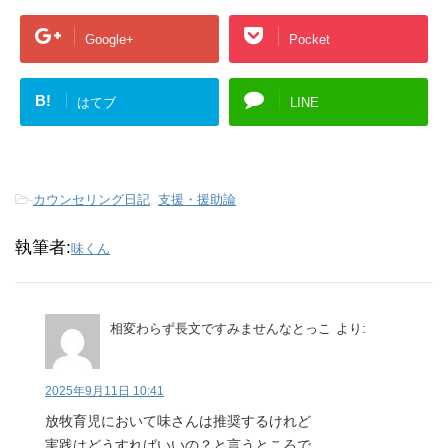
Google+
Pocket
B!
はてブ
LINE
-
カウンセリング日記
,
支援・援助論
執筆者:
味くん
相変わらず長文ですみませんなとっこ
より:
2025年9月11日 10:41
放牧育児において味さんは推奨するけれど
実践はどうすればいいの？と言うところで