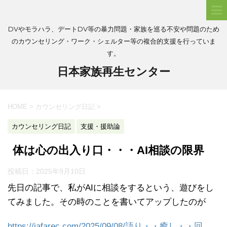
DVやモラハラ、デートDV等の暴力問題・家族を巡る不安や問題のため
のカウンセリング・ワーク・シェルター等の複合的支援を行っていま
す。
日本家族再生センター
HOME
>
カウンセリング日記
>
カウンセリング日記
支援・援助論
体は心の出入り口・・・AI相談の限界
投稿日：
2025年9月10日
先日の記事で、私がAIに相談をするという、遊びをし
てみました。その時のことを書いてアップしたのが
https://jafarec.com/2025/09/08/語り・・癒し・・回