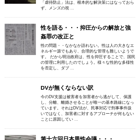
「虐待防止」法は、根本的な解決策にはなっておら
ず、メンズの視 ...
性を語る・・・抑圧からの解放と強
姦罪の改正と
性の問題・・なかなか語れない。性は人の大きなエ
ネルギー源でもあり、合理的な管理も難しいようで
す。 だから明治政府は、性を抑圧することで、国民
の管理に利用したのでしょう。様々な性的な多様性
を否定し、ダブ ...
DVが無くならない訳
今のDV支援は被害者を加害者から逃がして、保護
し、分離、離婚させることが唯一の基本路線になっ
ています。それはDV法が、民事対応で刑事事件扱
いではなく、加害者に対するアプローチが何もない
ことに原因してい ...
第十六回日本男性会議・・・