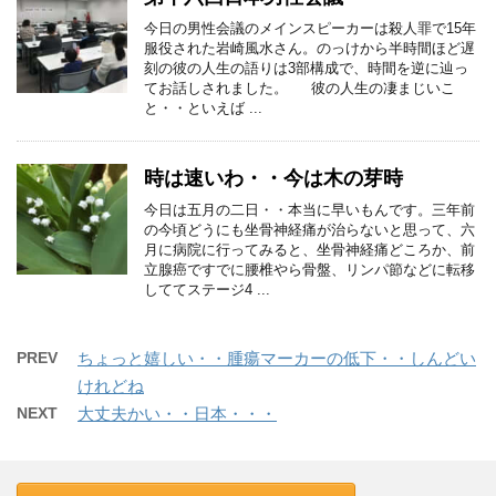
今日の男性会議のメインスピーカーは殺人罪で15年
服役された岩崎風水さん。のっけから半時間ほど遅
刻の彼の人生の語りは3部構成で、時間を逆に辿っ
てお話しされました。 彼の人生の凄まじいこ
と・・といえば ...
時は速いわ・・今は木の芽時
今日は五月の二日・・本当に早いもんです。三年前
の今頃どうにも坐骨神経痛が治らないと思って、六
月に病院に行ってみると、坐骨神経痛どころか、前
立腺癌ですでに腰椎やら骨盤、リンパ節などに転移
しててステージ4 ...
PREV
ちょっと嬉しい・・腫瘍マーカーの低下・・しんどい
けれどね
NEXT
大丈夫かい・・日本・・・