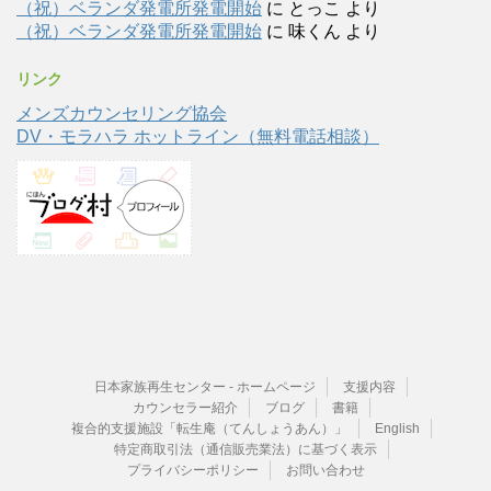
（祝）ベランダ発電所発電開始
に
とっこ
より
（祝）ベランダ発電所発電開始
に
味くん
より
リンク
メンズカウンセリング協会
DV・モラハラ ホットライン（無料電話相談）
日本家族再生センター - ホームページ
支援内容
カウンセラー紹介
ブログ
書籍
複合的支援施設「転生庵（てんしょうあん）」
English
特定商取引法（通信販売業法）に基づく表示
プライバシーポリシー
お問い合わせ