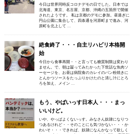
今日は世界同時反コロナデモの日でした。日本では
北海道、東京、名古屋、京都、沖縄の五箇所で開催
されたようです。 私は京都のデモに参加。昼過ぎに
円山公園に集合して、四条通を河原町まで進み、河
原町を北上して ...
絶食終了・・・自主リハビリ本格開
始
今日から食事再開・・と言っても糖質制限は変わり
ません。で、朝は齧ってみたかった下世話な魚肉ソ
ーセージを、お昼は病院食のカレイのパン粉焼きに
とんかつソースをたっぷりかけたのと清し汁にとろ
ろを加え、メイン ...
もう、やばいっす日本人・・・まっ
いいけど。
いや、やっぱよくないっす。みなさん奴隷になりつ
つあるけれど・・そのことにも気づかない・・・か
わいそ・・・できれば、奴隷になんかなって欲しく