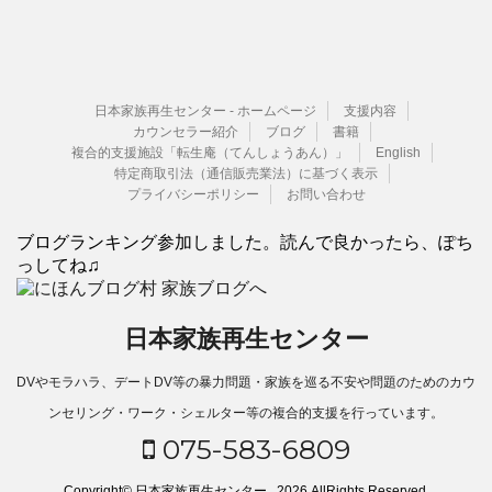
日本家族再生センター - ホームページ
支援内容
カウンセラー紹介
ブログ
書籍
複合的支援施設「転生庵（てんしょうあん）」
English
特定商取引法（通信販売業法）に基づく表示
プライバシーポリシー
お問い合わせ
ブログランキング参加しました。読んで良かったら、ぽち
っしてね♫
日本家族再生センター
DVやモラハラ、デートDV等の暴力問題・家族を巡る不安や問題のためのカウ
ンセリング・ワーク・シェルター等の複合的支援を行っています。
075-583-6809
Copyright© 日本家族再生センター , 2026 AllRights Reserved.