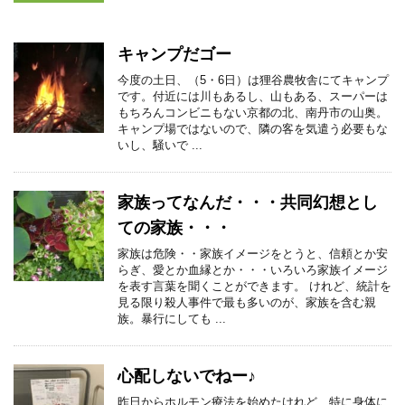
キャンプだゴー
今度の土日、（5・6日）は狸谷農牧舎にてキャンプ
です。付近には川もあるし、山もある、スーパーは
もちろんコンビニもない京都の北、南丹市の山奥。
キャンプ場ではないので、隣の客を気遣う必要もな
いし、騒いで ...
家族ってなんだ・・・共同幻想とし
ての家族・・・
家族は危険・・家族イメージをとうと、信頼とか安
らぎ、愛とか血縁とか・・・いろいろ家族イメージ
を表す言葉を聞くことができます。 けれど、統計を
見る限り殺人事件で最も多いのが、家族を含む親
族。暴行にしても ...
心配しないでねー♪
昨日からホルモン療法を始めたけれど、特に身体に