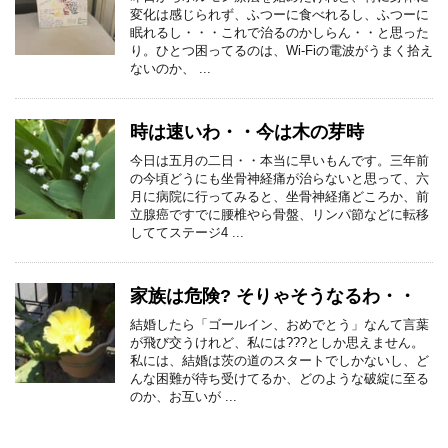
変化は感じられず、ふつーに食べれるし、ふつーに
眠れるし・・・これで治るのかしらん・・と思った
り。ひとつ困ってるのは、Wi-Fiの電波がうまく拾え
ないのか、 ...
時は速いわ・・今は木の芽時
今日は五月の二日・・本当に早いもんです。三年前
の今頃どうにも坐骨神経痛が治らないと思って、六
月に病院に行ってみると、坐骨神経痛どころか、前
立腺癌ですでに腰椎やら骨盤、リンパ節などに転移
しててステージ4 ...
家族は危険? そりゃそうなるわ・・
結婚したら「ゴールイン、おめでとう」なんて言葉
が飛び交うけれど、私には???としか思えません。
私には、結婚は茨の道のスタートでしかないし、ど
んな困難が待ち受けてるか、どのような破綻に至る
のか、お互いが ...