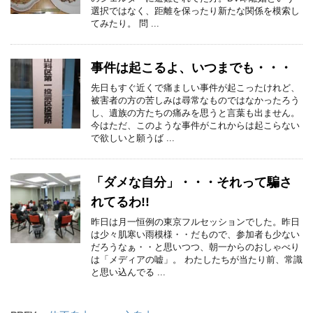
選択ではなく、距離を保ったり新たな関係を模索し
てみたり。 問 ...
事件は起こるよ、いつまでも・・・
先日もすぐ近くで痛ましい事件が起こったけれど、
被害者の方の苦しみは尋常なものではなかったろう
し、遺族の方たちの痛みを思うと言葉も出ません。
今はただ、このような事件がこれからは起こらない
で欲しいと願うば ...
「ダメな自分」・・・それって騙さ
れてるわ!!
昨日は月一恒例の東京フルセッションでした。昨日
は少々肌寒い雨模様・・だもので、参加者も少ない
だろうなぁ・・と思いつつ、朝一からのおしゃべり
は「メディアの嘘」。 わたしたちが当たり前、常識
と思い込んでる ...