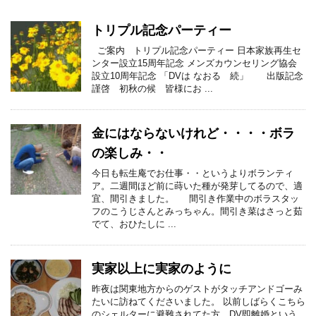
トリプル記念パーティー
ご案内 トリプル記念パーティー 日本家族再生セ
ンター設立15周年記念 メンズカウンセリング協会
設立10周年記念 「DVは なおる 続」 出版記念
謹啓 初秋の候 皆様にお ...
金にはならないけれど・・・・ボラ
の楽しみ・・
今日も転生庵でお仕事・・というよりボランティ
ア。二週間ほど前に蒔いた種が発芽してるので、適
宜、間引きました。 間引き作業中のボラスタッ
フのこうじさんとみっちゃん。間引き菜はさっと茹
でて、おひたしに ...
実家以上に実家のように
昨夜は関東地方からのゲストがタッチアンドゴーみ
たいに訪ねてくださいました。 以前しばらくこちら
のシェルターに避難されてた方。DV即離婚という