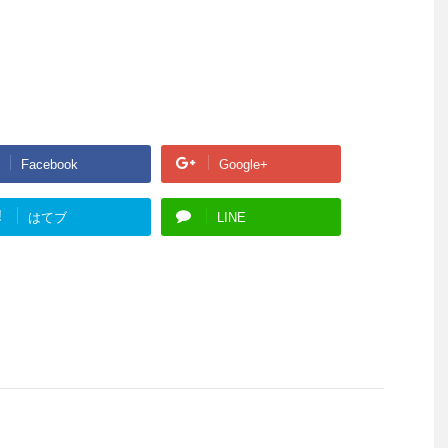
Facebook
Google+
!
はてブ
LINE