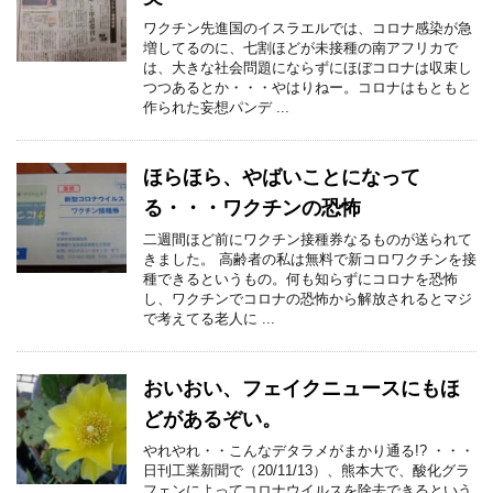
ワクチン先進国のイスラエルでは、コロナ感染が急
増してるのに、七割ほどが未接種の南アフリカで
は、大きな社会問題にならずにほぼコロナは収束し
つつあるとか・・・やはりねー。コロナはもともと
作られた妄想パンデ ...
ほらほら、やばいことになって
る・・・ワクチンの恐怖
二週間ほど前にワクチン接種券なるものが送られて
きました。 高齢者の私は無料で新コロワクチンを接
種できるというもの。何も知らずにコロナを恐怖
し、ワクチンでコロナの恐怖から解放されるとマジ
で考えてる老人に ...
おいおい、フェイクニュースにもほ
どがあるぞい。
やれやれ・・こんなデタラメがまかり通る!? ・・・
日刊工業新聞で（20/11/13）、熊本大で、酸化グラ
フェンによってコロナウイルスを除去できるという