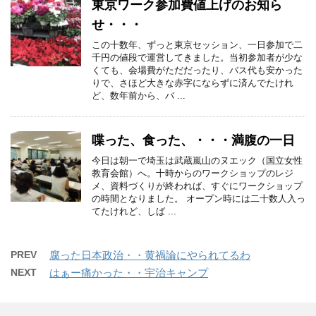
東京ワーク参加費値上げのお知ら
せ・・・
この十数年、ずっと東京セッション、一日参加で二
千円の値段で運営してきました。当初参加者が少な
くても、会場費がただだったり、バス代も安かった
りで、さほど大きな赤字にならずに済んでたけれ
ど、数年前から、バ ...
喋った、食った、・・・満腹の一日
今日は朝一で埼玉は武蔵嵐山のヌエック（国立女性
教育会館）へ。十時からのワークショップのレジ
メ、資料づくりが終われば、すぐにワークショップ
の時間となりました。 オープン時には二十数人入っ
てたけれど、しば ...
PREV
腐った日本政治・・黄禍論にやられてるわ
NEXT
はぁー痛かった・・宇治キャンプ