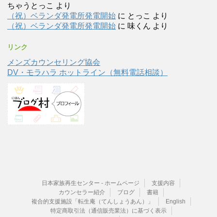
ちゃうとっこ
より
（祝）ベランダ発電所発電開始
に
とっこ
より
（祝）ベランダ発電所発電開始
に
味くん
より
リンク
メンズカウンセリング協会
DV・モラハラ ホットライン（無料電話相談）
日本家族再生センター - ホームページ
支援内容
カウンセラー紹介
ブログ
書籍
複合的支援施設「転生庵（てんしょうあん）」
English
特定商取引法（通信販売業法）に基づく表示