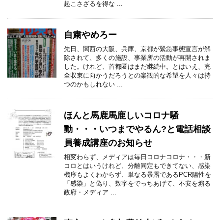
起こさざるを得な ...
自粛やめろー
先日、関西の大阪、兵庫、京都が緊急事態宣言が解
除されて、多くの施設、事業所の活動が再開されま
した。けれど、首都圏はまだ継続中。とはいえ、完
全収束に向かうだろうとの楽観的な希望を人々は持
つのかもしれない ...
ほんと馬鹿馬鹿しいコロナ騒
動・・・いつまでやるん?と電話相談
員養成講座のお知らせ
相変わらず、メディアは毎日コロナコロナ・・・新
コロとはいうけれど、分離同定もできてない、感染
機序もよくわからず、単なる暴露であるPCR陽性を
「感染」と偽り、数字をでっちあげて、不安を煽る
政府・メディア ...