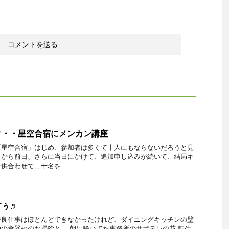
ク・・星空合宿にメンカン講座
「星空合宿」はじめ、参加者は多くて十人にもならないだろうと見
日から前日、さらに当日にかけて、追加申し込みが続いて、結局キ
合わせて二十名を ...
すぅ♬
野良仕事はほとんどできなかったけれど、ダイニングキッチンの壁
の食器棚のお掃除と。 朝に咲いてた事務所のサボテンの花 転生