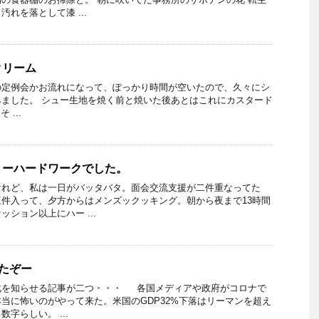
れを落として漆 ...
クリーム
の定例会かお流れになって、ぽっかり時間が空いたので、久々にシ
ました。 シュー生地を焼く前と焼いた後あとはこれにカスタード
...
ょーハードワークでした。
けれど、私は一日がバッタバタ。面会交流支援が二件重なってた
件入って、夕方からはメンズックッキング。朝から夜まで13時間
ション以上にハー ...
きたぞー
化を知らせる記事が二つ・・・ 各国メディアや政府がコロナで
当に怖いのがやって来た。米国のGDP32%下落はリーマンを超え
字らしい。 ...