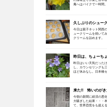
庵へはバイクで一時間。汚
久しぶりのシュー
今日は親子ネット関西
ュークリームを焼いてみ
クリームを詰めます。 そ 
昨日は、ちょーち
昨日はいい天気だった
し、カウンセリングも三
ほど休みなし。日本橋セッ
来た!! 怖いのが
今朝の新聞に経済の悪
大騒ぎした結果・・・本
て、世界恐慌をも超える数