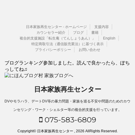
日本家族再生センター - ホームページ
支援内容
カウンセラー紹介
ブログ
書籍
複合的支援施設「転生庵（てんしょうあん）」
English
特定商取引法（通信販売業法）に基づく表示
プライバシーポリシー
お問い合わせ
ブログランキング参加しました。読んで良かったら、ぽち
っしてね♫
日本家族再生センター
DVやモラハラ、デートDV等の暴力問題・家族を巡る不安や問題のためのカウ
ンセリング・ワーク・シェルター等の複合的支援を行っています。
075-583-6809
Copyright© 日本家族再生センター , 2026 AllRights Reserved.