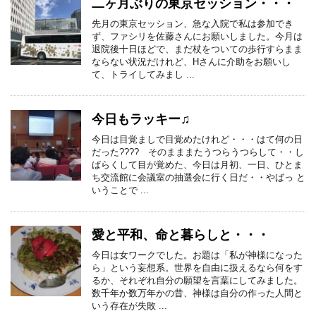
二ヶ月ぶりの東京セッション・・・
先月の東京セッション、急な入院で私は参加でき
ず、ファシリを佐藤さんにお願いしました。今月は
退院後十日ほどで、まだ杖をついての歩行すらまま
ならない状況だけれど、Hさんに介助をお願いし
て、トライしてみまし ...
今日もラッキー♫
今日は目覚ましで目覚めたけれど・・・はて何の日
だった???? そのまままたうつらうつらして・・し
ばらくして目が覚めた、今日は月初、一日、ひとま
ち交流館に会議室の抽選会に行く日だ・・やばっ と
いうことで ...
愛と平和、命と暮らしと・・・
今日は女ワークでした。お題は「私が神様になった
ら」という妄想系。世界を自由に扱えるなら何をす
るか、それぞれ自分の願望を言葉にしてみました。
数千年か数万年かの昔、神様は自分の作った人間と
いう存在が失敗 ...