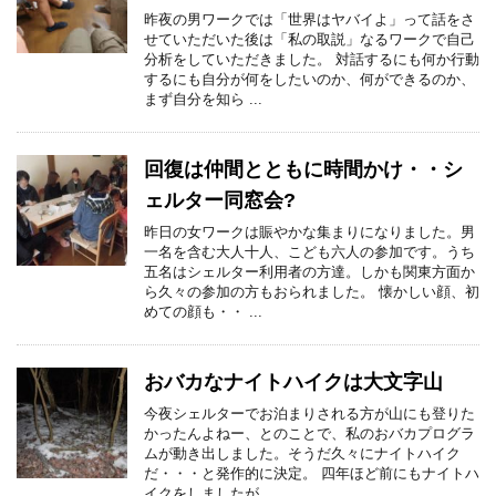
昨夜の男ワークでは「世界はヤバイよ」って話をさ
せていただいた後は「私の取説」なるワークで自己
分析をしていただきました。 対話するにも何か行動
するにも自分が何をしたいのか、何ができるのか、
まず自分を知ら ...
回復は仲間とともに時間かけ・・シ
ェルター同窓会?
昨日の女ワークは賑やかな集まりになりました。男
一名を含む大人十人、こども六人の参加です。うち
五名はシェルター利用者の方達。しかも関東方面か
ら久々の参加の方もおられました。 懐かしい顔、初
めての顔も・・ ...
おバカなナイトハイクは大文字山
今夜シェルターでお泊まりされる方が山にも登りた
かったんよねー、とのことで、私のおバカプログラ
ムが動き出しました。そうだ久々にナイトハイク
だ・・・と発作的に決定。 四年ほど前にもナイトハ
イクをしましたが ...