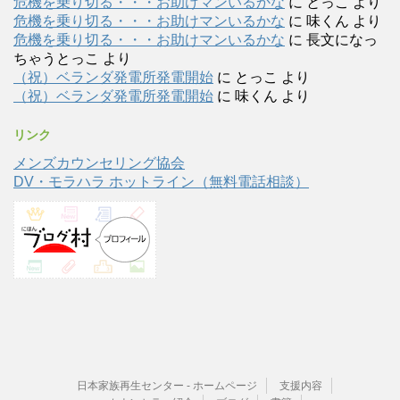
危機を乗り切る・・・お助けマンいるかな
に
とっこ
より
危機を乗り切る・・・お助けマンいるかな
に
味くん
より
危機を乗り切る・・・お助けマンいるかな
に
長文になっ
ちゃうとっこ
より
（祝）ベランダ発電所発電開始
に
とっこ
より
（祝）ベランダ発電所発電開始
に
味くん
より
リンク
メンズカウンセリング協会
DV・モラハラ ホットライン（無料電話相談）
日本家族再生センター - ホームページ
支援内容