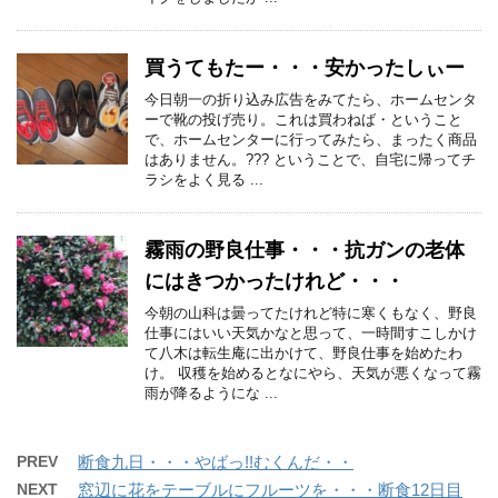
買うてもたー・・・安かったしぃー
今日朝一の折り込み広告をみてたら、ホームセンタ
ーで靴の投げ売り。これは買わねば・ということ
で、ホームセンターに行ってみたら、まったく商品
はありません。??? ということで、自宅に帰ってチ
ラシをよく見る ...
霧雨の野良仕事・・・抗ガンの老体
にはきつかったけれど・・・
今朝の山科は曇ってたけれど特に寒くもなく、野良
仕事にはいい天気かなと思って、一時間すこしかけ
て八木は転生庵に出かけて、野良仕事を始めたわ
け。 収穫を始めるとなにやら、天気が悪くなって霧
雨が降るようにな ...
PREV
断食九日・・・やばっ!!むくんだ・・
NEXT
窓辺に花をテーブルにフルーツを・・・断食12日目