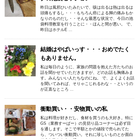
昨日は風邪ひいたみたいで、咳は出るは熱は出るは
頭痛もするし・・・もちろん癌による脚の痛みもか
なりのものだし・・そんな最悪な状況で、今日の池
袋料理教室を行うことに・・ほんと間が悪い。 で、
昨日はホテルE ...
結婚はやばいっす・・・おめでたく
もありません。
私は毎日のように、家族の問題を抱えた方たちのお
話を聞かせていただきますが、どのお話も胸痛みま
す。みんないい人たちなのにね。 で、よくよくお話
を聞いてみれば、そりゃこじれるわな・・というの
が正直なところ ...
衝動買い・・安物買いの私
私は料理が好きだし、食材を買うのも大好き。特に
GS（業務すーぱー）の見切り品コーナーは必ず目
を通します。そこで半額とかの値段で売られてた
ら、ついつい衝動買い。それに珍しいものとか面白