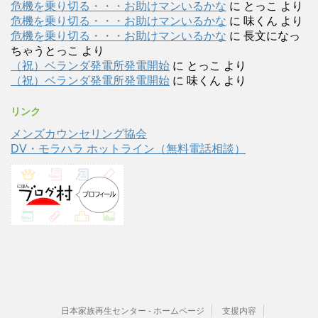
危機を乗り切る・・・お助けマンいるかな
に
とっこ
より
危機を乗り切る・・・お助けマンいるかな
に
味くん
より
危機を乗り切る・・・お助けマンいるかな
に
長文になっ
ちゃうとっこ
より
（祝）ベランダ発電所発電開始
に
とっこ
より
（祝）ベランダ発電所発電開始
に
味くん
より
リンク
メンズカウンセリング協会
DV・モラハラ ホットライン（無料電話相談）
日本家族再生センター - ホームページ
支援内容