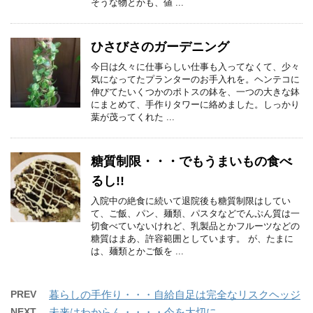
そうな物とかも、値 ...
ひさびさのガーデニング
今日は久々に仕事らしい仕事も入ってなくて、少々
気になってたプランターのお手入れを。ヘンテコに
伸びてたいくつかのポトスの鉢を、一つの大きな鉢
にまとめて、手作りタワーに絡めました。しっかり
葉が茂ってくれた ...
糖質制限・・・でもうまいもの食べ
るし!!
入院中の絶食に続いて退院後も糖質制限はしてい
て、ご飯、パン、麺類、パスタなどでんぷん質は一
切食べていないけれど、乳製品とかフルーツなどの
糖質はまあ、許容範囲としています。 が、たまに
は、麺類とかご飯を ...
PREV
暮らしの手作り・・・自給自足は完全なリスクヘッジ
NEXT
未来はわからん・・・・今を大切に