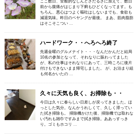
ここ数日、全般的なしんどさだるさに加えて、数日
前から腹痛がはじまり下痢もひどくなってます。も
ちろん、悪心はつよく嘔吐はしないまでも、食欲も
減退気味。昨日のペヤングが最後。 まあ、筋肉脂肪
はそこそこつい ...
ハードワーク・・へろへろ終了
先週金曜のグルメナイト・・・なんだかんだと結局
10名の参加となって、それなりに賑わってました
が、私の仕事はそれなりにあって、三時ころに後片
付けもできないまま帰宅しました。 が、お泊まり組
も何名かいたの ...
久々に天気も良く、お掃除も・・
今日は久々に春らしい日差しが戻ってきました。ほ
っとした気分。なんかうれしくて、久しく滞ってい
た拭き掃除も。 掃除機かけた後、掃除機では取れな
い汚れも雑巾ですみまで拭き掃除。ああっすっき
り。ゴミもホコリ ...