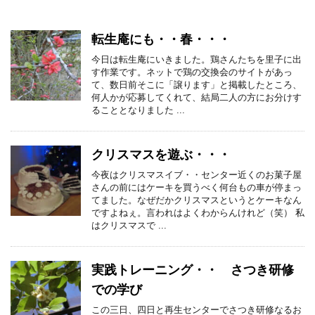
転生庵にも・・春・・・
今日は転生庵にいきました。鶏さんたちを里子に出
す作業です。ネットで鶏の交換会のサイトがあっ
て、数日前そこに「譲ります」と掲載したところ、
何人かが応募してくれて、結局二人の方にお分けす
ることとなりました ...
クリスマスを遊ぶ・・・
今夜はクリスマスイブ・・センター近くのお菓子屋
さんの前にはケーキを買うべく何台もの車が停まっ
てました。なぜだかクリスマスというとケーキなん
ですよねぇ。言われはよくわからんけれど（笑） 私
はクリスマスで ...
実践トレーニング・・ さつき研修
での学び
この三日、四日と再生センターでさつき研修なるお