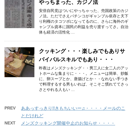
やっちまった、カジノ法
安倍自民党はついにやっちゃった、売国政策のカジ
ノ法。ただでさえパチンコがギャンブル依存と天下
り利権のタコツボになってるのに、さらに海外のギ
ャンブル資本に国民の利益を売り渡すってさ。自治
体も経済の活性化 ...
クッキング・・・楽しみでもありサ
バイバルスキルでもあり・・・
昨夜はメンズクッキング・・男三人に女二人のアッ
トホームな集まりに・・・。メニューは簡単、炒飯
に、卵スープとか、唐揚げとか・・なれない手つき
で料理するする男もいれば、そこそこ慣れててさっ
さとやれる人もい ...
PREV
ああっすっきり!!きもちいいー♫・・・・メールのこ
とだけれど
NEXT
メンズクッキング開催中止のお知らせ・・・・