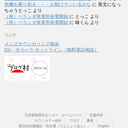
危機を乗り切る・・・お助けマンいるかな
に
長文になっ
ちゃうとっこ
より
（祝）ベランダ発電所発電開始
に
とっこ
より
（祝）ベランダ発電所発電開始
に
味くん
より
リンク
メンズカウンセリング協会
DV・モラハラ ホットライン（無料電話相談）
日本家族再生センター - ホームページ
支援内容
カウンセラー紹介
ブログ
書籍
複合的支援施設「転生庵（てんしょうあん）」
English