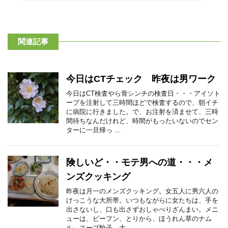
関連記事
今日はCTチェック 昨夜は男ワーク
今日はCT検査やら骨シンチの検査日・・・アイソト
ープを注射して三時間ほどで検査するので、朝イチ
に病院に行きました。で、お注射を済ませて、三時
間待ちなんだけれど、時間がもったいないのでセン
ターに一旦帰っ ...
険しいど・・モテ男への道・・・メ
ンズクッキング
昨夜は月一のメンズクッキング。女五人に男六人の
けっこうな大所帯。いつもながらに女たちは、手を
出さないし、口も出さずおしゃべりざんまい。メニ
ューは、ビーフン、とりから、ほうれん草のナム
ル、スープ餃子、大 ...