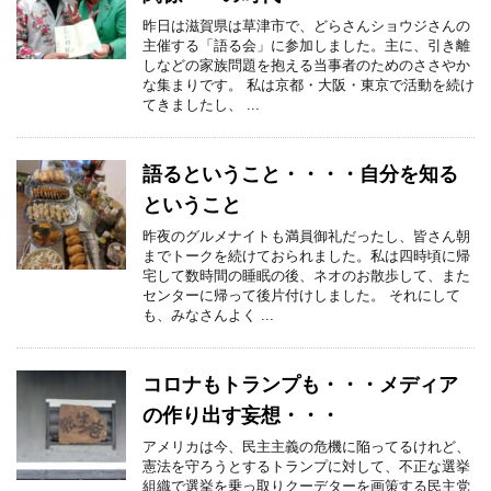
昨日は滋賀県は草津市で、どらさんショウジさんの
主催する「語る会」に参加しました。主に、引き離
しなどの家族問題を抱える当事者のためのささやか
な集まりです。 私は京都・大阪・東京で活動を続け
てきましたし、 ...
語るということ・・・・自分を知る
ということ
昨夜のグルメナイトも満員御礼だったし、皆さん朝
までトークを続けておられました。私は四時頃に帰
宅して数時間の睡眠の後、ネオのお散歩して、また
センターに帰って後片付けしました。 それにして
も、みなさんよく ...
コロナもトランプも・・・メディア
の作り出す妄想・・・
アメリカは今、民主主義の危機に陥ってるけれど、
憲法を守ろうとするトランプに対して、不正な選挙
組織で選挙を乗っ取りクーデターを画策する民主党