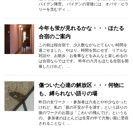
バイデン陣営。 バイデンの背後には、オバマ・ヒラ
リーを含むディ ...
今年も蛍が見れるかな・・・ほたる
合宿のご案内
この前は桜合宿で、少人数ながらとてもいい時間を
過ごせました。やはり、時間を気にせず、リアルな
対話や、お散歩、お食事などをみんなと楽しめるの
は合宿ならではです。 昨年の六月もほたる合宿を開
催したけれど、 ...
傷ついた心達の解放区・・・何物に
も、縛られない語りの場
昨日の女ワーク・・参加者は六名とやや少なかった
けれど、私の「親の不安が子を潰す」という語りの
後のワークのお題は「こわいの飛んでけ」というも
の。 参加者のほとんどは生育の中で力無い親に受容
されることなく ...